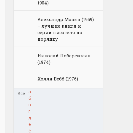
1904)
Александр Мазин (1959)
– лучшие книги и
серии писателя по
порядку
Николай Побережник
(1974)
Холли Вебб (1976)
а
Все
б
в
г
д
е
ё