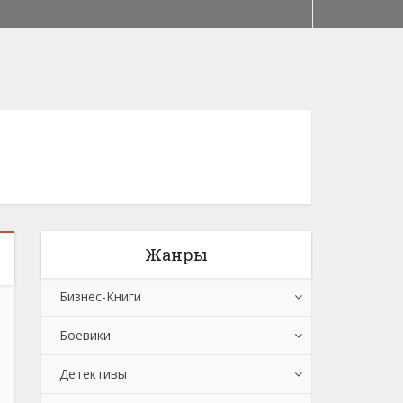
Жанры
Бизнес-Книги
Боевики
Банковское дело
Детективы
Бухучет, налогообложение, аудит
Боевики: Прочее