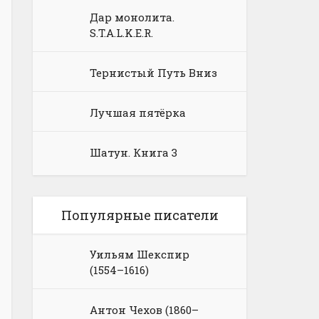
Дар монолита.
S.T.A.L.K.E.R.
Тернистый Путь Вниз
Лучшая пятёрка
Шатун. Книга 3
Популярные писатели
Уильям Шекспир
(1554–1616)
Антон Чехов (1860–