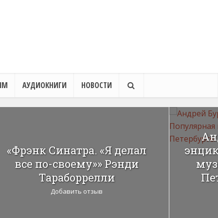
ЯМ
АУДИОКНИГИ
НОВОСТИ
Ан
«Фрэнк Синатра. «Я делал
энцик
все по-своему»» Рэнди
муз
Тараборрелли
Пет
Добавить отзыв