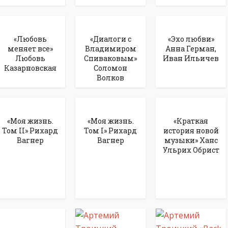
«Любовь
«Диалоги с
«Эхо любви»
меняет все»
Владимиром
Анна Герман,
Любовь
Спиваковым»
Иван Ильичев
Казарновская
Соломон
Волков
«Моя жизнь.
«Моя жизнь.
«Краткая
Том II» Рихард
Том I» Рихард
история новой
Вагнер
Вагнер
музыки» Ханс
Ульрих Обрист