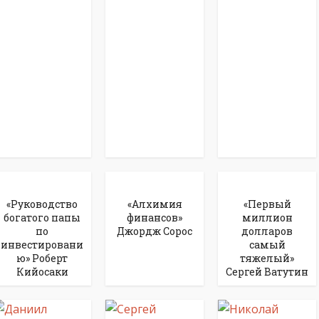
«Руководство
«Алхимия
«Первый
богатого папы
финансов»
миллион
по
Джордж Сорос
долларов
инвестировани
самый
ю» Роберт
тяжелый»
Кийосаки
Сергей Ватутин