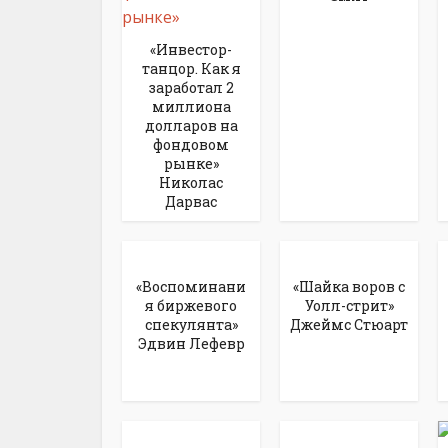
«Инвестор-
танцор. Как я
заработал 2
миллиона
долларов на
фондовом
рынке»
Николас
Дарвас
«Воспоминани
«Шайка воров с
я биржевого
Уолл-стрит»
спекулянта»
Джеймс Стюарт
Эдвин Лефевр