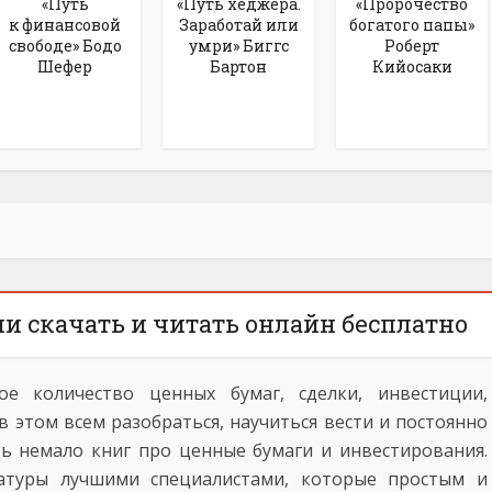
«Путь
«Путь хеджера.
«Пророчество
к финансовой
Заработай или
богатого папы»
свободе» Бодо
умри» Биггс
Роберт
Шефер
Бартон
Кийосаки
и скачать и читать онлайн бесплатно
е количество ценных бумаг, сделки, инвестиции,
в этом всем разобраться, научиться вести и постоянно
ь немало книг про ценные бумаги и инвестирования.
атуры лучшими специалистами, которые простым и