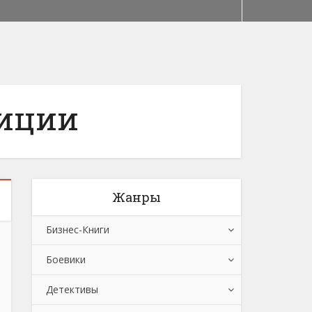
тиции
Жанры
Бизнес-Книги
Боевики
Банковское дело
Детективы
Бухучет, налогообложение, аудит
Боевики: Прочее