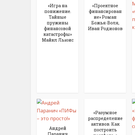
«Игра на
«Проектное
понижение.
финансирован
Тайные
ие» Роман
пружины
Божья-Воля,
финансовой
Иван Родионов
катастрофы»
Майкл Льюис
«Разумное
распределение
активов. Как
Андрей
построить
Паранич