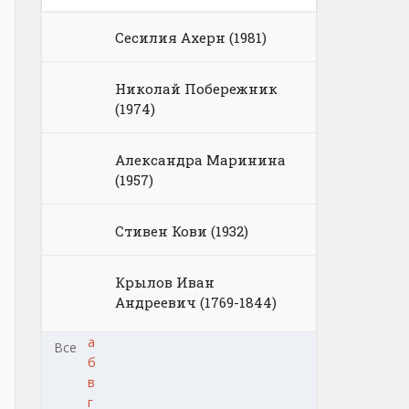
Сесилия Ахерн (1981)
Николай Побережник
(1974)
Александра Маринина
(1957)
Стивен Кови (1932)
Крылов Иван
Андреевич (1769-1844)
а
Все
б
в
г