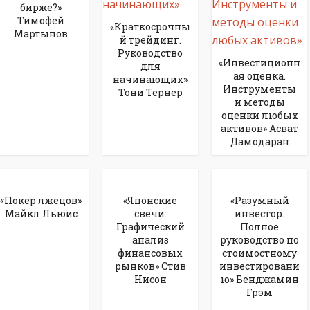
бирже?»
Тимофей
«Краткосрочны
Мартынов
й трейдинг.
Руководство
«Инвестиционн
для
ая оценка.
начинающих»
Инструменты
Тони Тернер
и методы
оценки любых
активов» Асват
Дамодаран
«Покер лжецов»
«Японские
«Разумный
Майкл Льюис
свечи:
инвестор.
Графический
Полное
анализ
руководство по
финансовых
стоимостному
рынков» Стив
инвестировани
Нисон
ю» Бенджамин
Грэм