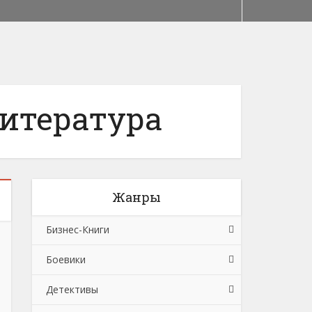
итература
Жанры
Бизнес-Книги
Боевики
Банковское дело
Детективы
Бухучет, налогообложение, аудит
Боевики: Прочее