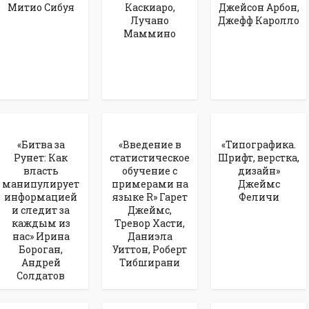
Митио Сибуя
Каскиаро,
Джейсон Арбон,
Лучано
Джефф Каролло
Маммино
«Битва за
«Введение в
«Типографика.
Рунет: Как
статистическое
Шрифт, верстка,
власть
обучение с
дизайн»
манипулирует
примерами на
Джеймс
информацией
языке R» Гарет
Феличи
и следит за
Джеймс,
каждым из
Тревор Хасти,
нас» Ирина
Даниэла
Бороган,
Уиттон, Роберт
Андрей
Тибширани
Солдатов