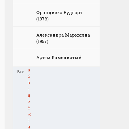
Франциска Вудворт
(1978)
Александра Маринина
(1957)
Артем Каменистый
а
Все
б
в
г
д
е
ё
ж
з
и