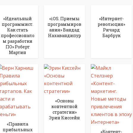
«Идеальный
«iOS. Приемы
«Интернет-
программист.
программиров
революция»
Как стать
ания» Вандад
Ричард
профессионало
Нахавандипур
Барбрук
м разработки
ПО» Роберт
Мартин
«Основы
контентной
стратегии»
Эрин Киссейн
«Правила
прибыльных
«Контент-