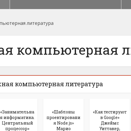
пьютерная литература
ая компьютерная л
жная компьютерная литература
«Занимательна
«Шаблоны
«Как тестируют
я информатика.
проектировани
в Google»
Центральный
я Node.js»
Джеймс
процессор»
Марио
Уиттакер,