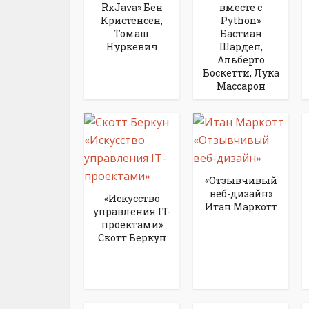
RxJava» Бен
вместе с
Кристенсен,
Python»
Томаш
Бастиан
Нуркевич
Шарден,
Альберто
Боскетти, Лука
Массарон
«Отзывчивый
веб-дизайн»
«Искусство
Итан Маркотт
управления IT-
проектами»
Скотт Беркун