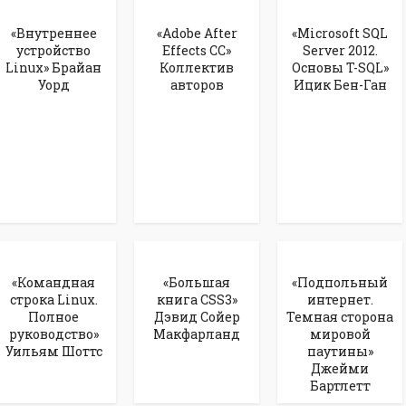
«Внутреннее
«Adobe After
«Microsoft SQL
устройство
Effects CC»
Server 2012.
Linux» Брайан
Коллектив
Основы T-SQL»
Уорд
авторов
Ицик Бен-Ган
«Командная
«Большая
«Подпольный
строка Linux.
книга CSS3»
интернет.
Полное
Дэвид Сойер
Темная сторона
руководство»
Макфарланд
мировой
Уильям Шоттс
паутины»
Джейми
Бартлетт