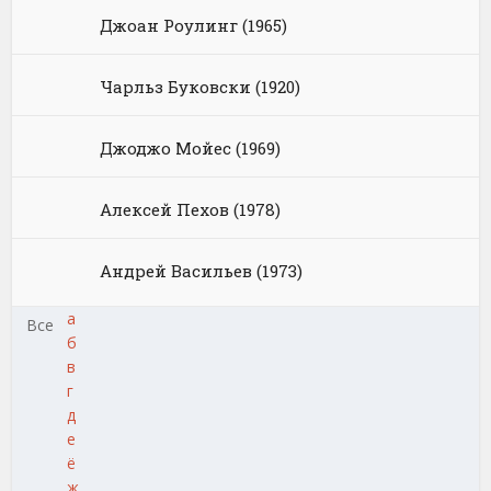
Джоан Роулинг (1965)
Чарльз Буковски (1920)
Джоджо Мойес (1969)
Алексей Пехов (1978)
Андрей Васильев (1973)
а
Все
б
в
г
д
е
ё
ж