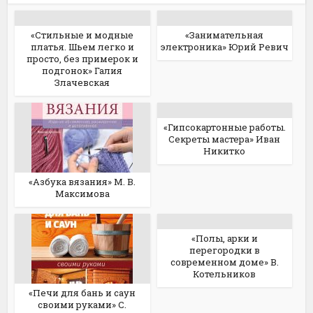
«Стильные и модные
«Занимательная
платья. Шьем легко и
электроника» Юрий Ревич
просто, без примерок и
подгонок» Галия
Злачевская
«Гипсокартонные работы.
Секреты мастера» Иван
Никитко
«Азбука вязания» М. В.
Максимова
«Полы, арки и
перегородки в
современном доме» В.
Котельников
«Печи для бань и саун
своими руками» С.