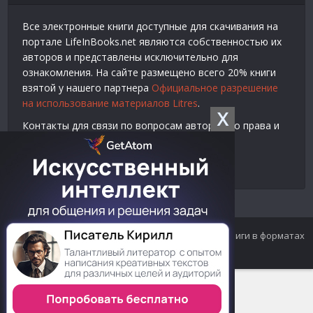
Все электронные книги доступные для скачивания на
портале LifeInBooks.net являются собственностью их
авторов и представлены исключительно для
ознакомления. На сайте размещено всего 20% книги
взятой у нашего партнера
Официальное разрешение
на использование материалов Litres
.
X
Контакты для связи по вопросам авторского права и
рекламы:
E-mail:
admin@lifeinbooks.net
© 2012-2024 LifeInBooks.net - Скачать бесплатно книги в форматах
fb2, epub, pdf, txt, rtf.