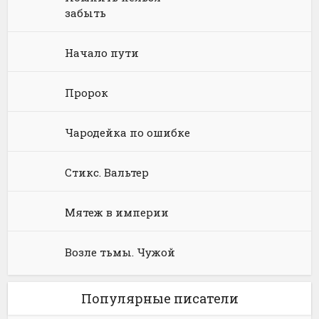
забыть
Языкознание
Социальная фантастика
Ужасы и Мистика
Начало пути
Юмористическая фантастика
Фэнтези про драконов
Юмористическое фэнтези
Пророк
Чародейка по ошибке
Стикс. Вальтер
Мятеж в империи
Возле тьмы. Чужой
Популярные писатели