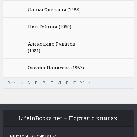
Дарья Снежная (1988)
Нил Гейман (1960)
Александр Рудазов
(1981)
Оксана Панкеева (1967)
Щ
Э
Все
Ю
Я
А
Б
В
Г
Д
Е
Ё
Ж
З
И
К
Л
М
Н
LifeInBooks.net — Портал о книгах!
Ищете что почитать?