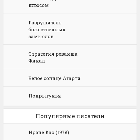
Юмористическое фэнтези
плюсом
Разрушитель
божественных
замыслов
Стратегия реванша.
Финал
Белое солнце Агарти
Попрыгунья
Популярные писатели
Ирэне Као (1978)