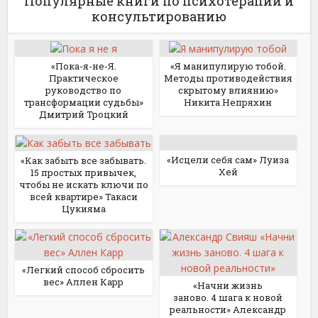
Популярные книги по психотерапии и
консультированию
«Пока-я-не-Я.
«Я манипулирую тобой.
Практическое
Методы противодействия
руководство по
скрытому влиянию»
трансформации судьбы»
Никита Непряхин
Дмитрий Троцкий
«Исцели себя сам» Луиза
«Как забыть все забывать.
Хей
15 простых привычек,
чтобы не искать ключи по
всей квартире» Такаси
Цукияма
«Легкий способ сбросить
вес» Аллен Карр
«Начни жизнь
заново. 4 шага к новой
реальности» Александр