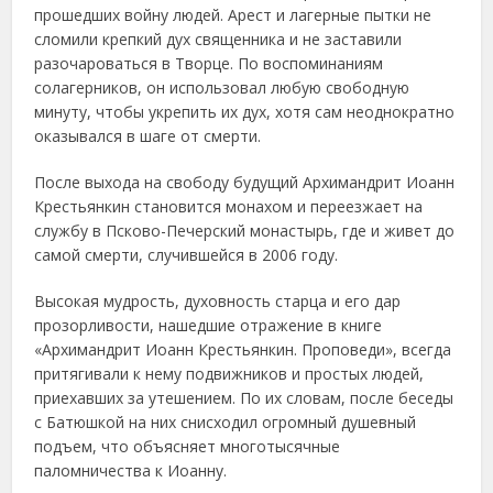
прошедших войну людей. Арест и лагерные пытки не
сломили крепкий дух священника и не заставили
разочароваться в Творце. По воспоминаниям
солагерников, он использовал любую свободную
минуту, чтобы укрепить их дух, хотя сам неоднократно
оказывался в шаге от смерти.
После выхода на свободу будущий Архимандрит Иоанн
Крестьянкин становится монахом и переезжает на
службу в Псково-Печерский монастырь, где и живет до
самой смерти, случившейся в 2006 году.
Высокая мудрость, духовность старца и его дар
прозорливости, нашедшие отражение в книге
«Архимандрит Иоанн Крестьянкин. Проповеди», всегда
притягивали к нему подвижников и простых людей,
приехавших за утешением. По их словам, после беседы
с Батюшкой на них снисходил огромный душевный
подъем, что объясняет многотысячные
паломничества к Иоанну.