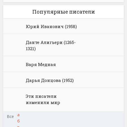
Популярные писатели
Юрий Иванович (1958)
Данте Алигьери (1265-
1321)
Варя Медная
Дарья Донцова (1952)
Эти писатели
изменили мир
а
Все
б