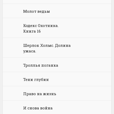
Юриспруденция, право
Попаданцы
Русское фэнтези
Молот ведьм
Языкознание
Социальная фантастика
Ужасы и Мистика
Кодекс Охотника.
Книга 16
Юмористическая фантастика
Фэнтези про драконов
Юмористическое фэнтези
Шерлок Холмс. Долина
ужаса.
Троллья поганка
Тени глубин
Право на жизнь
И снова война