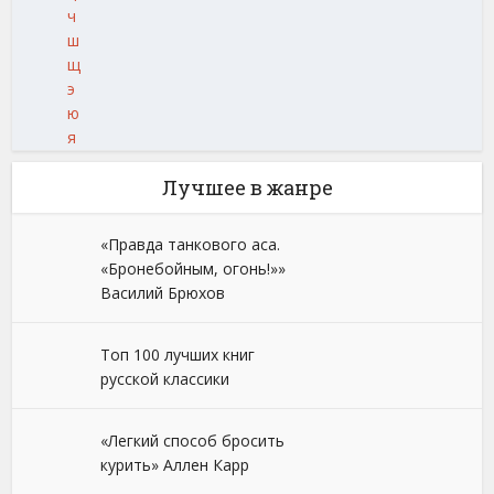
ч
ш
щ
э
ю
я
Лучшее в жанре
«Правда танкового аса.
«Бронебойным, огонь!»»
Василий Брюхов
Топ 100 лучших книг
русской классики
«Легкий способ бросить
курить» Аллен Карр