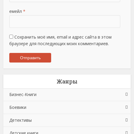
емейл
*
Сохранить моё имя, email и адрес сайта в этом
браузере для последующих моих комментариев.
Жанры
Бизнес-Книги
Боевики
Банковское дело
Детективы
Бухучет, налогообложение, аудит
Боевики: Прочее
Детские книги
Делопроизводство
Криминальные боевики
Зарубежные детективы