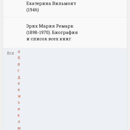
Екатерина Вильмонт
(1946)
Эрих Мария Ремарк
(1898-1970). Биография
и список всех книг
а
Все
б
в
г
д
е
ё
ж
з
и
к
л
м