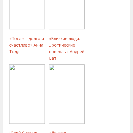
«После – долго и
«Близкие люди.
счастливо» Анна
Эротические
Тодд
новеллы» Андрей
Бат
Юрий Суздаль,
«Доктор