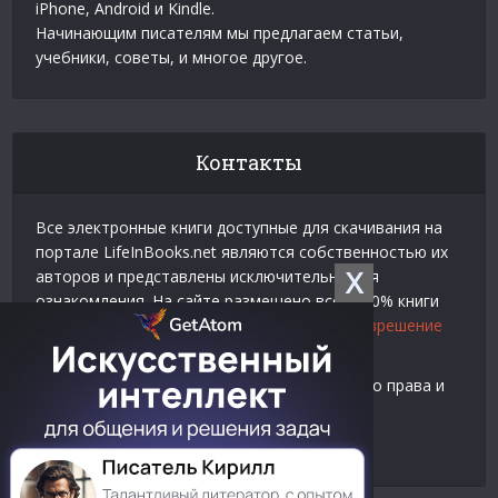
iPhone, Android и Kindle.
Начинающим писателям мы предлагаем статьи,
учебники, советы, и многое другое.
Контакты
Все электронные книги доступные для скачивания на
портале LifeInBooks.net являются собственностью их
X
авторов и представлены исключительно для
ознакомления. На сайте размещено всего 20% книги
взятой у нашего партнера
Официальное разрешение
на использование материалов Litres
.
Контакты для связи по вопросам авторского права и
рекламы:
E-mail:
admin@lifeinbooks.net