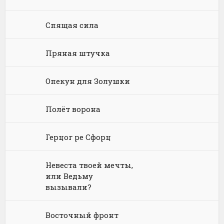
Химия
Научная фантастика
Любовное фэнтези
Юриспруденция, право
Попаданцы
Русское фэнтези
Спящая сила
Языкознание
Социальная фантастика
Ужасы и Мистика
Пряная штучка
Юмористическая фантастика
Фэнтези про драконов
Опекун для Золушки
Юмористическое фэнтези
Полёт ворона
Герцог ре Сфорц
Невеста твоей мечты,
или Ведьму
вызывали?
Восточный фронт