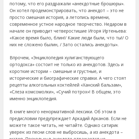
потому, что его раздражали «анекдотные брошюры».
Он хотел продемонстрировать, что анекдот – это не
просто смешная история, а летопись времени,
современное устное народное творчество. Недаром в
начале он приводит четверостишие Игоря Иртеньева:
«Какое время было, блин!/ Какие люди были, что ты!/ О
них не сложено былин, / Зато остались анекдоты».
Впрочем, «Энциклопедия хулиганствующего
ортодокса» состоит не только из анекдотов. Здесь и
короткие истории – смешные и грустные, и
исторические и биографические справки. А чего стоят
рецепты алкогольных коктейлей «Ханский бальзам»,
«Слеза комсомолки», «Сучий потрох»! В общем, это
именно энциклопедия.
В книге много ненормативной лексики. Об этом в
предисловии предупреждает Аркадий Арканов. Если не
можете такое читать, не читайте. Однако сатирик
уверен: из песни слов не выбросишь, а из анекдота –
матов. Поскольку в анекдоте отражается не