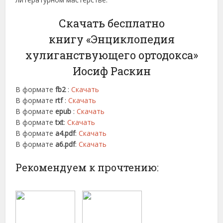
Скачать бесплатно
книгу «Энциклопедия
хулиганствующего ортодокса»
Иосиф Раскин
В формате
fb2
:
Скачать
В формате
rtf
:
Скачать
В формате
epub
:
Скачать
В формате
txt
:
Скачать
В формате
a4.pdf
:
Скачать
В формате
a6.pdf
:
Скачать
Рекомендуем к прочтению: