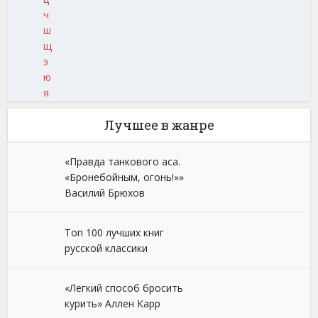
ч
ш
щ
э
ю
я
Лучшее в жанре
«Правда танкового аса.
«Бронебойным, огонь!»»
Василий Брюхов
Топ 100 лучших книг
русской классики
«Легкий способ бросить
курить» Аллен Карр