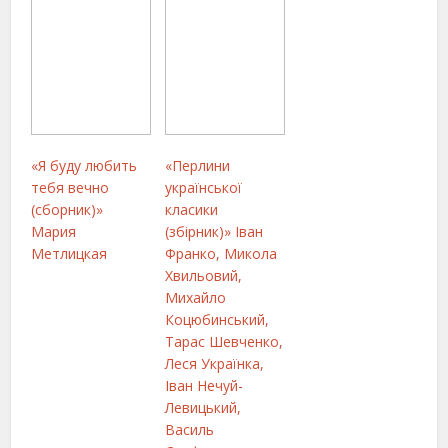
«Я буду любить
«Перлини
тебя вечно
української
(сборник)»
класики
Мария
(збірник)» Іван
Метлицкая
Франко, Микола
Хвильовий,
Михайло
Коцюбинський,
Тарас Шевченко,
Леся Українка,
Iван Нечуй-
Левицький,
Василь