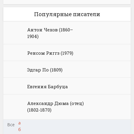
Популярные писатели
Антон Чехов (1860–
1904)
Ренсом Риггз (1979)
Эдгар По (1809)
Евгения Барбуца
Александр Дюма (отец)
(1802-1870)
а
Все
б