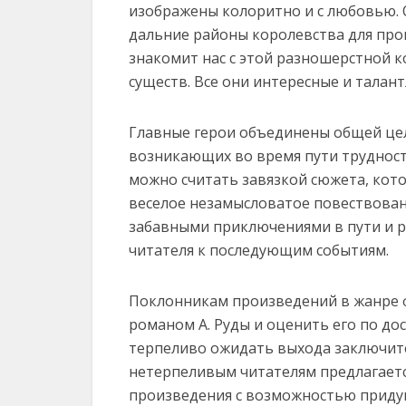
изображены колоритно и с любовью. 
дальние районы королевства для про
знакомит нас с этой разношерстной 
существ. Все они интересные и талан
Главные герои объединены общей це
возникающих во время пути трудност
можно считать завязкой сюжета, кот
веселое незамысловатое повествован
забавными приключениями в пути и р
читателя к последующим событиям.
Поклонникам произведений в жанре ф
романом А. Руды и оценить его по до
терпеливо ожидать выхода заключит
нетерпеливым читателям предлагаетс
произведения с возможностью придум