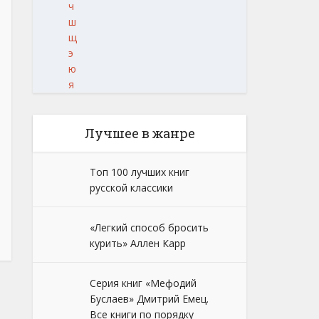
ч
ш
щ
э
ю
я
Лучшее в жанре
Топ 100 лучших книг
русской классики
«Легкий способ бросить
курить» Аллен Карр
Серия книг «Мефодий
Буслаев» Дмитрий Емец.
Все книги по порядку