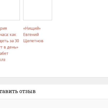
рия
«Нищий»
часа: как
Евгений
деть за 30
Щепетнов
т в день»
абет
клз
тавить отзыв