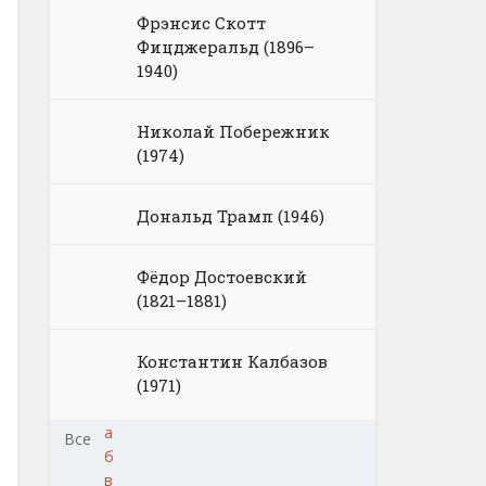
Фрэнсис Скотт
Фицджеральд (1896–
1940)
Николай Побережник
(1974)
Дональд Трамп (1946)
Фёдор Достоевский
(1821–1881)
Константин Калбазов
(1971)
а
Все
б
в