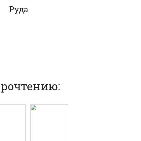
Руда
прочтению: