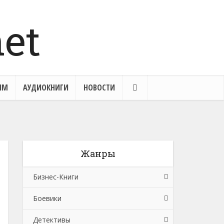
ЯМ
АУДИОКНИГИ
НОВОСТИ
Жанры
Бизнес-Книги
Боевики
Банковское дело
Детективы
Бухучет, налогообложение, аудит
Боевики: Прочее