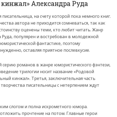
й кинжал» Александра Руда
 писательница, на счету которой пока немного книг.
чества автора не приходится сомневаться, так как
стоинству оценены теми, кто любит читать. Жанр
а Руда, популярен и востребован в молодежной
 юмористической фантастике, поэтому
нужденно, оставляя приятное послевкусие.
й серию романов в жанре юмористического фэнтези,
изведение трилогии носит название «Родовой
ьный кинжал». Третья, заключительная часть
и творчества писательницы с нетерпением ждут
гким слогом и полна искрометного юмора.
отложить прочтение на потом. Главные герои