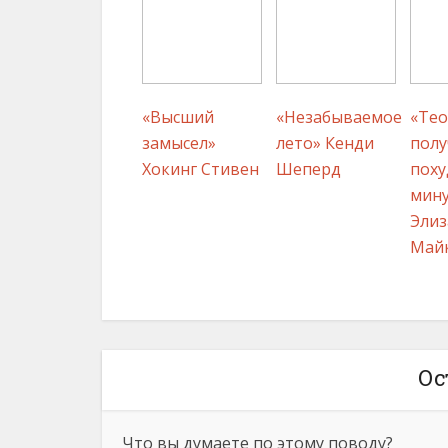
«Высший
«Незабываемое
«Тео
замысел»
лето» Кенди
полу
Хокинг Стивен
Шеперд
поху
мину
Элиз
Май
Ос
Что вы думаете по этому поводу?