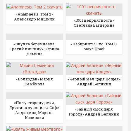
«Anamnesis. Том 2»
Александр Мишкин
«1001 неприятность»
Светлана Багдерина
«Внучка берендеева.
«Лабиринты Ехо. Том 1»
Третий лишний» Карина
Макс Фрай
Демина
«Волкодав» Мария
«Черный меч царя Кощея»
Семёнова
Андрей Белянин
«По ту сторону реки.
Ярилина рукопись» Софи
«Тайный сыск царя
Авдюхина, Марина
Гороха» Андрей Белянин
Козинаки