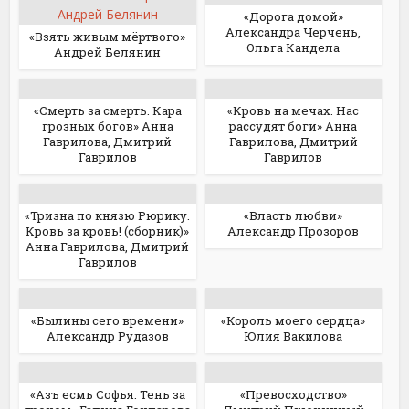
«Дорога домой»
Александра Черчень,
«Взять живым мёртвого»
Ольга Кандела
Андрей Белянин
«Смерть за смерть. Кара
«Кровь на мечах. Нас
грозных богов» Анна
рассудят боги» Анна
Гаврилова, Дмитрий
Гаврилова, Дмитрий
Гаврилов
Гаврилов
«Тризна по князю Рюрику.
«Власть любви»
Кровь за кровь! (сборник)»
Александр Прозоров
Анна Гаврилова, Дмитрий
Гаврилов
«Былины сего времени»
«Король моего сердца»
Александр Рудазов
Юлия Вакилова
«Азъ есмь Софья. Тень за
«Превосходство»