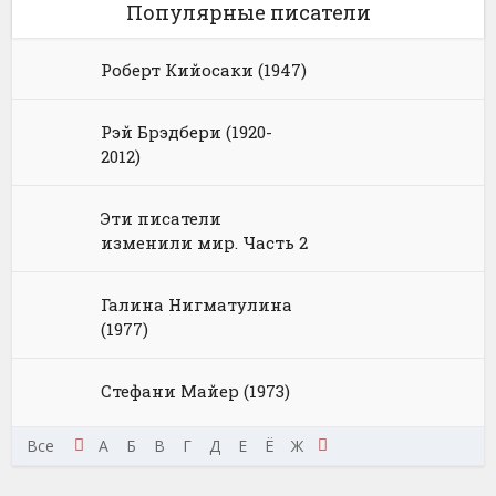
Популярные писатели
Роберт Кийосаки (1947)
Рэй Брэдбери (1920-
2012)
Эти писатели
изменили мир. Часть 2
Галина Нигматулина
(1977)
Стефани Майер (1973)
Щ
Э
Все
Ю
Я
А
Б
В
Г
Д
Е
Ё
Ж
З
И
К
Л
М
Н