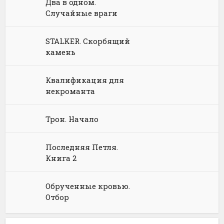
Два в одном.
Случайные враги
Юмористическая фантастика
Фэнтези про драконов
Юмористическое фэнтези
STALKER. Скорбящий
камень
Квалификация для
некроманта
Трон. Начало
Последняя Петля.
Книга 2
Обрученные кровью.
Отбор