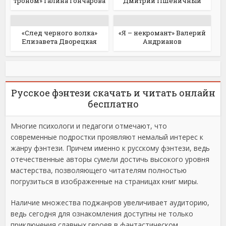
троном» Галина Гончарова
Дмитрий Пшеничный
«След черного волка»
«Я – некромант» Валерий
Елизавета Дворецкая
Андрианов
Русское фэнтези скачать и читать онлайн
бесплатно
Многие психологи и педагоги отмечают, что
современные подростки проявляют немалый интерес к
жанру фэнтези. Причем именно к русскому фэнтези, ведь
отечественные авторы сумели достичь высокого уровня
мастерства, позволяющего читателям полностью
погрузиться в изображенные на страницах книг миры.
Наличие множества поджанров увеличивает аудиторию,
ведь сегодня для ознакомления доступны не только
приключения славных героев в фантастическом