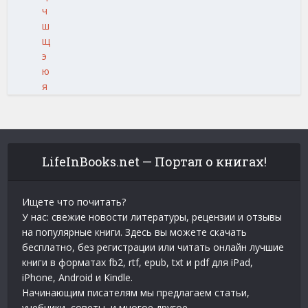
ч
ш
щ
э
ю
я
LifeInBooks.net — Портал о книгах!
Ищете что почитать?
У нас: свежие новости литературы, рецензии и отзывы
на популярные книги. Здесь вы можете скачать
бесплатно, без регистрации или читать онлайн лучшие
книги в форматах fb2, rtf, epub, txt и pdf для iPad,
iPhone, Android и Kindle.
Начинающим писателям мы предлагаем статьи,
учебники, советы, и многое другое.