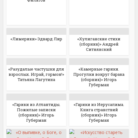
Филатов
«Лимерики» Эдвард Лир
«Хулиганские стихи
(сборник)» Андрей
Ситнянский
«Разудалые частушки для
«Камерные гарики.
взрослых. Играй, гормон!»
Прогулки вокруг барака
Татьяна Лагутина
(сборник)» Игорь
Губерман
«Гарики из Атлантиды.
«Гарики из Иерусалима.
Пожилые записки
Книга странствий
(сборник)» Игорь
(сборник)» Игорь
Губерман
Губерман