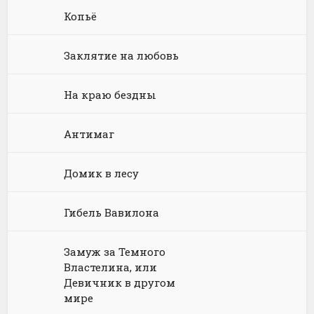
Юриспруденция, право
Попаданцы
Русское фэнтези
Копьё
Языкознание
Социальная фантастика
Ужасы и Мистика
Заклятие на любовь
Юмористическая фантастика
Фэнтези про драконов
На краю бездны
Юмористическое фэнтези
Антимаг
Домик в лесу
Гибель Вавилона
Замуж за Темного
Властелина, или
Девичник в другом
мире