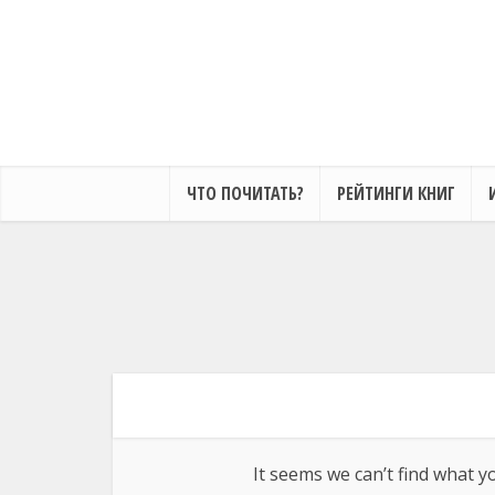
ЧТО ПОЧИТАТЬ?
РЕЙТИНГИ КНИГ
Кошмариус и его
Война колдунов. Вторжение
непридуманные истории
Архимаг
Добавить отзыв
Добавить отзыв
Добавить отзыв
It seems we can’t find what y