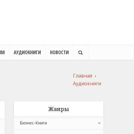
ЯМ
АУДИОКНИГИ
НОВОСТИ
.
Главная
колдунов. Штурм
Аудиокниги
 лучшее оружие
цитадели
Добавить отзыв
Добавить отзыв
Жанры
Бизнес-Книги