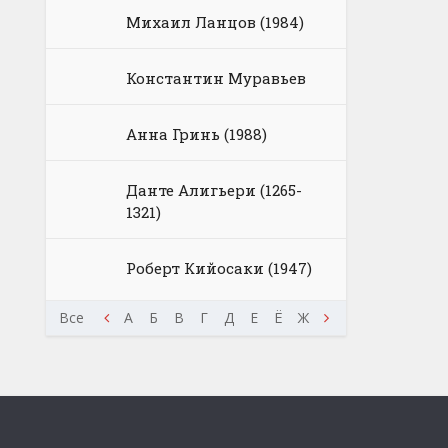
Михаил Ланцов (1984)
Константин Муравьев
Анна Гринь (1988)
Данте Алигьери (1265-
1321)
Роберт Кийосаки (1947)
Ш
Щ
Э
Все
Ю
Я
А
Б
В
Г
Д
Е
Ё
Ж
З
И
К
Л
М