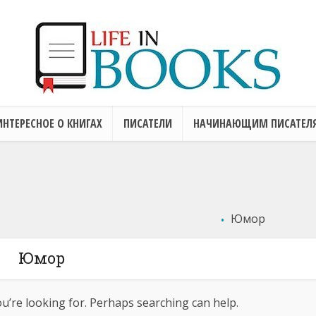
ИНТЕРЕСНОЕ О КНИГАХ
ПИСАТЕЛИ
НАЧИНАЮЩИМ ПИСАТЕЛ
Дети Судного Часа
Война 
Серая чума
Самое
Добавить отзыв
.
Двенадцать стульев
Юмор
Добавить отзыв
Добавить отзыв
Юмор
ou’re looking for. Perhaps searching can help.