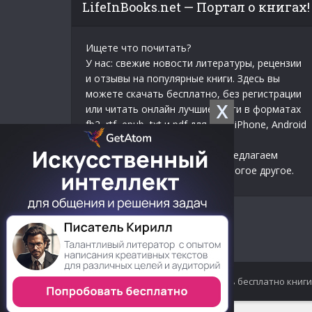
LifeInBooks.net — Портал о книгах!
Ищете что почитать?
У нас: свежие новости литературы, рецензии
и отзывы на популярные книги. Здесь вы
можете скачать бесплатно, без регистрации
X
или читать онлайн лучшие книги в форматах
fb2, rtf, epub, txt и pdf для iPad, iPhone, Android
и Kindle.
Начинающим писателям мы предлагаем
статьи, учебники, советы, и многое другое.
© 2012-2024 LifeInBooks.net - Скачать бесплатно книги в 