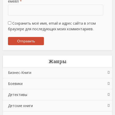
емейл
*
Сохранить моё имя, email и адрес сайта в этом
браузере для последующих моих комментариев.
Жанры
Бизнес-Книги
Боевики
Банковское дело
Детективы
Бухучет, налогообложение, аудит
Боевики: Прочее
Детские книги
Делопроизводство
Криминальные боевики
Зарубежные детективы