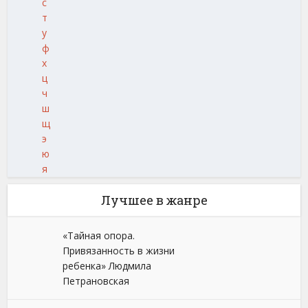
с
т
у
ф
х
ц
ч
ш
щ
э
ю
я
Лучшее в жанре
«Тайная опора.
Привязанность в жизни
ребенка» Людмила
Петрановская