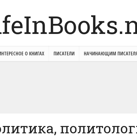
ИНТЕРЕСНОЕ О КНИГАХ
ПИСАТЕЛИ
НАЧИНАЮЩИМ ПИСАТЕЛ
Ицхак Адизес
«Полит
азмышления о политике»
пособи
изабет Эймс, Стив Форбс
«Поуч
Тат
Добавить отзыв
«Манифест свободы.
чему свободные рынки –
литика, политоло
авственны, а Большое...
Добавить отзыв