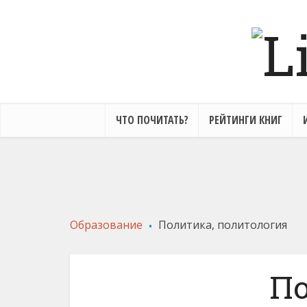
ЧТО ПОЧИТАТЬ?
РЕЙТИНГИ КНИГ
«Американцы на Луне не
были!» Юрий Мухин
«Р
.
«Умножающие скорбь. Как
Эл
Образование
Политика, политология
Добавить отзыв
выжить в эпоху войны
элит» Елена Ларина
По
По
нр
Добавить отзыв