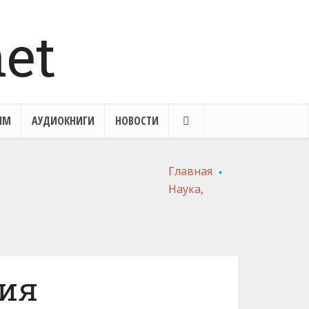
ЯМ
АУДИОКНИГИ
НОВОСТИ
.
Главная
ология. Учебное
Наука,
е» Ольга Козлова,
ение» Владимир
ьяна Красных
Мономах
Добавить отзыв
Добавить отзыв
гия