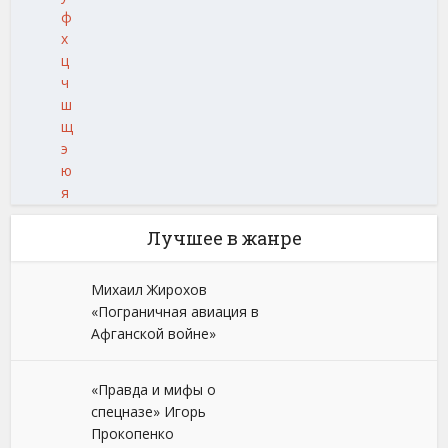
ф
х
ц
ч
ш
щ
э
ю
я
Лучшее в жанре
Михаил Жирохов
«Пограничная авиация в
Афганской войне»
«Правда и мифы о
спецназе» Игорь
Прокопенко