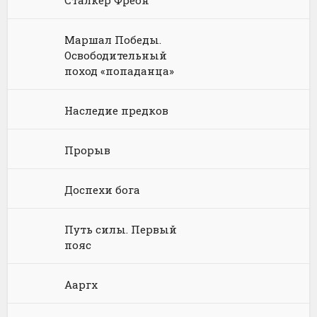
Сталкер Фреон
Химия
Научная фантастика
Любовное фэнтези
Маршал Победы.
Юриспруденция, право
Попаданцы
Русское фэнтези
Освободительный
поход «попаданца»
Языкознание
Социальная фантастика
Ужасы и Мистика
Юмористическая фантастика
Фэнтези про драконов
Наследие предков
Юмористическое фэнтези
Прорыв
Доспехи бога
Путь силы. Первый
пояс
Ааргх