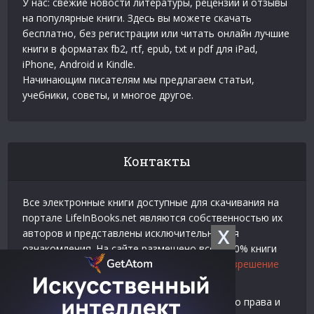
У нас: свежие новости литературы, рецензии и отзывы
на популярные книги. Здесь вы можете скачать
бесплатно, без регистрации или читать онлайн лучшие
книги в форматах fb2, rtf, epub, txt и pdf для iPad,
iPhone, Android и Kindle.
Начинающим писателям мы предлагаем статьи,
учебники, советы, и многое другое.
Контакты
Все электронные книги доступные для скачивания на
портале LifeInBooks.net являются собственностью их
X
авторов и представлены исключительно для
ознакомления. На сайте размещено всего 20% книги
взятой у нашего партнера
Официальное разрешение
на использование материалов Litres
.
Контакты для связи по вопросам авторского права и