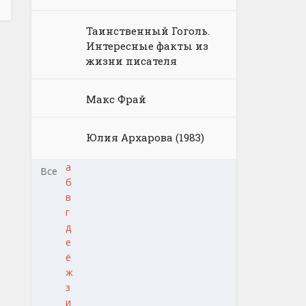
Таинственный Гоголь.
Интересные факты из
жизни писателя
Макс Фрай
Юлия Архарова (1983)
а
Все
б
в
г
д
е
ё
ж
з
и