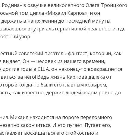
. Родина» в озвучке великолепного Олега Троицкого
осьмой том цикла «Михаил Карпов», и он
 держать в напряжении до последней минуты.
азываешься внутри альтернативной реальности, где
роятный узор.
естный советский писатель-фантаст, который, как
ебя выдает. Он — человек из нашего времени,
я долгие годы в США, он наконец-то возвращается
ваться за него! Ведь жизнь Карпова далека от
которые когда-то были его главным козырем,
асть, как известно, держит людей рядом ровно до
ния. Михаил находится на пороге переломного
езапно закончиться. И это пугает. Пугает его,
аставляет восхищаться его стойкостью и