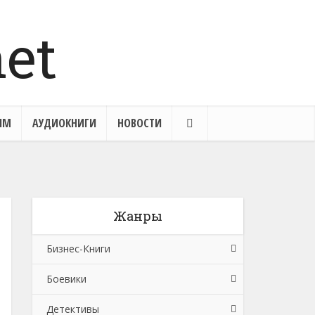
ЯМ
АУДИОКНИГИ
НОВОСТИ
Жанры
Бизнес-Книги
Боевики
Банковское дело
Детективы
Бухучет, налогообложение, аудит
Боевики: Прочее