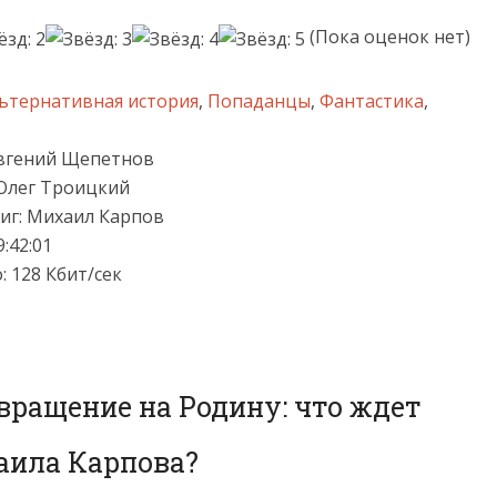
(Пока оценок нет)
ьтернативная история
,
Попаданцы
,
Фантастика
,
вгений Щепетнов
 Олег Троицкий
иг: Михаил Карпов
9:42:01
: 128 Кбит/сек
ращение на Родину: что ждет
ила Карпова?