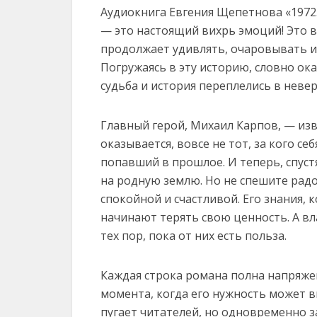
Аудиокнига Евгения Щепетнова «1972
— это настоящий вихрь эмоций! Это в
продолжает удивлять, очаровывать и
Погружаясь в эту историю, словно ок
судьба и история переплелись в неве
Главный герой, Михаил Карпов, — изв
оказывается, вовсе не тот, за кого с
попавший в прошлое. И теперь, спуст
на родную землю. Но не спешите радо
спокойной и счастливой. Его знания, 
начинают терять свою ценность. А вл
тех пор, пока от них есть польза.
Каждая строка романа полна напряже
момента, когда его нужность может вн
пугает читателей, но одновременно з