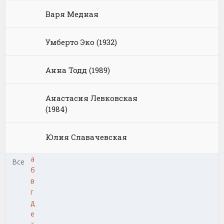
Варя Медная
Умберто Эко (1932)
Анна Тодд (1989)
Анастасия Левковская
(1984)
Юлия Славачевская
а
Все
б
в
г
д
е