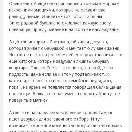
Олешкевич. А ещё оно приправлено тонким юмором и
искренними эмоциями, которые не оставят вас
равнодушными! И знаете что? Голос Татьяны
Виноградовой буквально оживляет каждую сцену,
превращая прослушивание в настоящее наслаждение.
В центре истории – Светлана, обычная девушка,
которая живёт с бабушкой и мечтает о лучшей жизни.
Но, ох, не всё так просто! У неё есть родственники – те
ещё хитрюги, которые задумали лишить бабушку
квартиры. Однако Света – это не та, кто пойдёт на
подлость, даже если её к этому подталкивают. И,
кажется, что всё это просто семейные неурядицы,
пока… на арене не появляется говорящая белка! Да-да,
настоящая белка, которая умеет говорить. Как тут не
поверить в магию?
А где-то в параллельной вселенной король Тамрас
ищет девушек для загадочного отбора. И тут
возникает огромное количество вопросов: как связаны
эти два мира? И почему именно Света оказывается