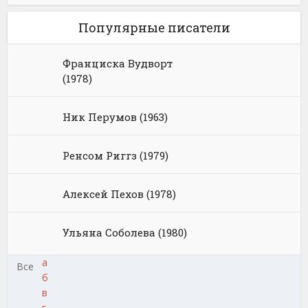
Популярные писатели
Франциска Вудворт
(1978)
Ник Перумов (1963)
Ренсом Риггз (1979)
Алексей Пехов (1978)
Ульяна Соболева (1980)
а
Все
б
в
г