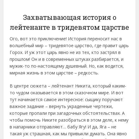
Захватывающая история о
лейтенанте в тридевятом царстве
Ого, вот это приключение! История переносит нас в
волшебный мир – тридевятое царство, где правит царь
Горох. И уж этот царь явно не из тех, кто застрял в
прошлом! Он и в современных штуках разбирается, и
мужик-то по-настоящему душевный. Но, как водится,
мирная жизнь в этом царстве – редкость.
В центре сюжета – лейтенант Никита, который каким-
то чудом оказывается в этом сказочном мире. И вот
тут начинается самое интересное: сыщику поручают
важное задание – вернуть украденные чертежи,
которые пропали при загадочных обстоятельствах. А
чтобы помочь Никите разобраться в этом деле, к нему
в напарники отправляют… бабу Ягу! И да, Яга – не
такая уж страшная, как мы привыкли думать. Она явно