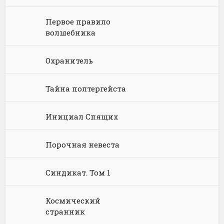
Химия
Научная фантастика
Любовное фэнтези
Первое правило
Юриспруденция, право
Попаданцы
Русское фэнтези
волшебника
Языкознание
Социальная фантастика
Ужасы и Мистика
Охранитель
Юмористическая фантастика
Фэнтези про драконов
Тайна полтергейста
Юмористическое фэнтези
Инициал Спящих
Порочная невеста
Синдикат. Том 1
Космический
странник