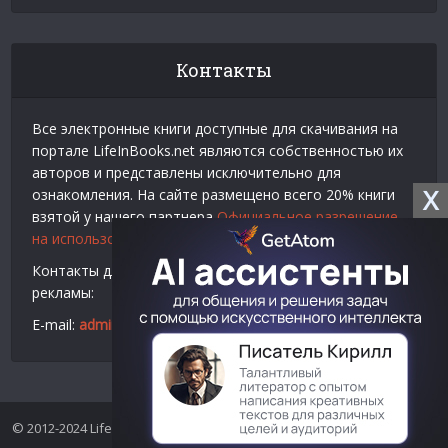
Контакты
Все электронные книги доступные для скачивания на
портале LifeInBooks.net являются собственностью их
авторов и представлены исключительно для
X
ознакомления. На сайте размещено всего 20% книги
взятой у нашего партнера
Официальное разрешение
на использование материалов Litres
.
Контакты для связи по вопросам авторского права и
рекламы:
E-mail:
admin@lifeinbooks.net
© 2012-2024 LifeInBooks.net - Скачать бесплатно книги в форматах