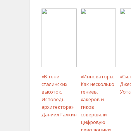
«В тени
«Инноваторы.
«Сил
сталинских
Как несколько
Джес
высоток.
гениев,
Уотс
Исповедь
хакеров и
архитектора»
гиков
Даниил Галкин
совершили
цифровую
революцию»