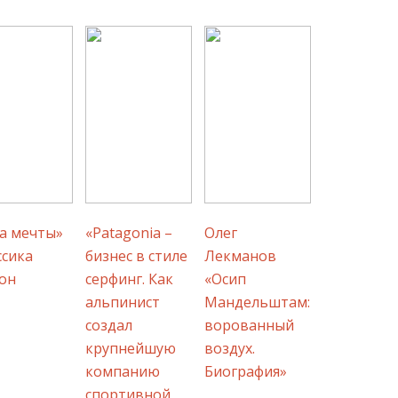
а мечты»
«Patagonia –
Олег
сика
бизнес в стиле
Лекманов
он
серфинг. Как
«Осип
альпинист
Мандельштам:
создал
ворованный
крупнейшую
воздух.
компанию
Биография»
спортивной