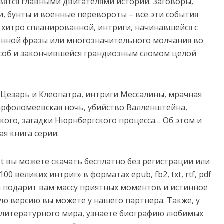
вятся главными двигателями истории. Заговоры,
и, бунты и военные перевороты – все эти события
, хитро спланированной, интриги, начинавшейся с
енной фразы или многозначительного молчания во
соб и закончившейся грандиозным сломом целой
 Цезарь и Клеопатра, интриги Мессалины, мрачная
арфоломеевская ночь, убийство Валленштейна,
кого, загадки Нюрнбергского процесса… Об этом и
я книга серии.
net вы можете скачать бесплатно без регистрации или
0 великих интриг» в форматах epub, fb2, txt, rtf, pdf
нига подарит вам массу приятных моментов и истинное
ую версию вы можете у нашего партнера. Также, у
з литературного мира, узнаете биографию любимых