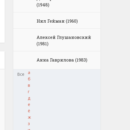
(1948)
Нил Гейман (1960)
Алексей Глушановский
(1981)
Анна Гаврилова (1983)
а
Все
б
в
г
д
е
ё
ж
з
и