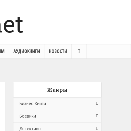
ЯМ
АУДИОКНИГИ
НОВОСТИ
Жанры
Бизнес-Книги
Боевики
Банковское дело
Детективы
Бухучет, налогообложение, аудит
Боевики: Прочее