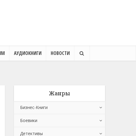
ЯМ
АУДИОКНИГИ
НОВОСТИ
Жанры
Бизнес-Книги
Боевики
Банковское дело
Детективы
Бухучет, налогообложение, аудит
Боевики: Прочее