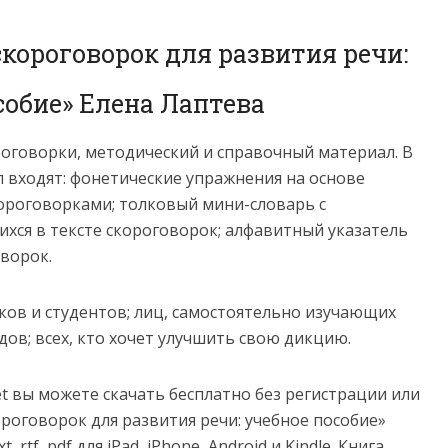
скороговорок для развития речи:
собие» Елена Лаптева
ороговорки, методический и справочный материал. В
 входят: фонетические упражнения на основе
короговорками; толковый мини-словарь с
хся в тексте скороговорок; алфавитный указатель
оворок.
ков и студентов; лиц, самостоятельно изучающих
дов; всех, кто хочет улучшить свою дикцию.
net вы можете скачать бесплатно без регистрации или
ороговорок для развития речи: учебное пособие»
 rtf, pdf для iPad, iPhone, Android и Kindle. Книга