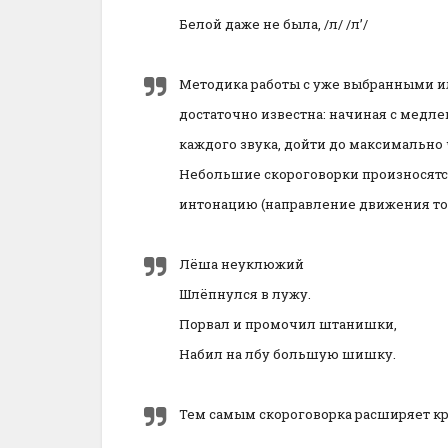
Белой даже не была, /л/ /л’/
Методика работы с уже выбранными 
достаточно известна: начиная с медле
каждого звука, дойти до максимально 
Небольшие скороговорки произносятс
интонацию (направление движения тона,
Лёша неуклюжий
Шлёпнулся в лужу.
Порвал и промочил штанишки,
Набил на лбу большую шишку.
Тем самым скороговорка расширяет кр