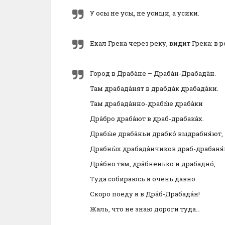
У осы не усы, не усищи, а усики.
Ехал Грека через реку, видит Грека: в р
Город в Драба́не – Драба́н-Драбада́н.
Там драбада́нят в драбда́к драбада́ки.
Там драбада́нно-драбы́е драба́ки
Дра́бро драба́ют в драб-драбака́х.
Драбы́е драба́ньи драбко́ выдрабня́ют,
Драбны́х драбада́нчиков драб-драбаня́
Дра́бно там, дра́бненько и драбадно́,
Туда собираюсь я очень давно.
Скоро поеду я в Дра́б-Драбада́н!
Жаль, что не знаю дороги туда…