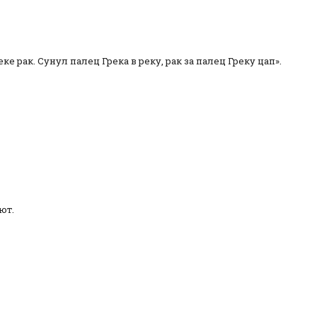
еке рак. Сунул палец Грека в реку, рак за палец Греку цап».
ют.