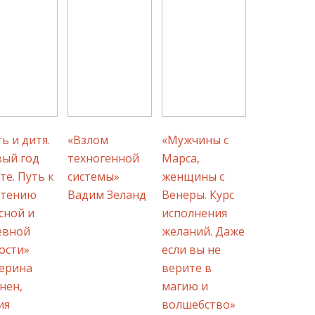
ь и дитя.
«Взлом
«Мужчины с
ый год
техногенной
Марса,
те. Путь к
системы»
женщины с
етению
Вадим Зеланд
Венеры. Курс
сной и
исполнения
евной
желаний. Даже
ости»
если вы не
ерина
верите в
нен,
магию и
ия
волшебство»