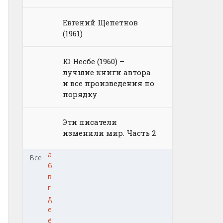
Евгений Щепетнов
(1961)
Ю Несбе (1960) –
лучшие книги автора
и все произведения по
порядку
Эти писатели
изменили мир. Часть 2
а
Все
б
в
г
д
е
ё