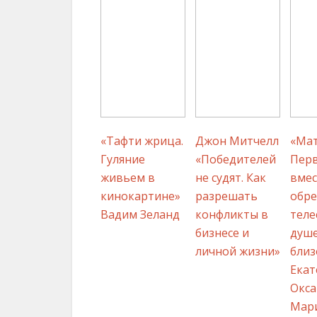
«Тафти жрица.
Джон Митчелл
«Мат
Гуляние
«Победителей
Перв
живьем в
не судят. Как
вмес
кинокартине»
разрешать
обр
Вадим Зеланд
конфликты в
теле
бизнесе и
душ
личной жизни»
близ
Екат
Окса
Мар