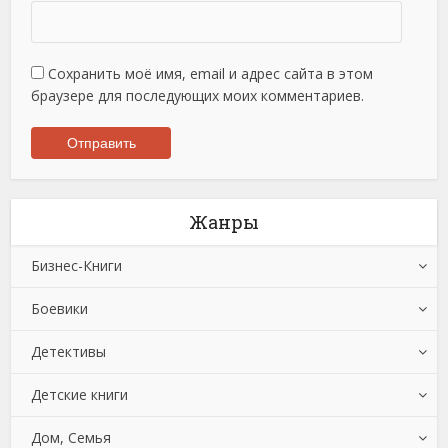
Сохранить моё имя, email и адрес сайта в этом
браузере для последующих моих комментариев.
Жанры
Бизнес-Книги
Боевики
Банковское дело
Детективы
Бухучет, налогообложение, аудит
Боевики: Прочее
Детские книги
Делопроизводство
Криминальные боевики
Зарубежные детективы
Дом, Семья
Зарубежная деловая литература
Триллеры
Иронические детективы
Детская проза