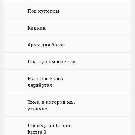
Под куполом
Физика
Энциклопедии
Киберпанк
Книги про вампиров
Юмористическая проза
Философия
Космическая фантастика
Книги про волшебников
Юмористические стихи
Капкан
Химия
Научная фантастика
Любовное фэнтези
Ария для богов
Юриспруденция, право
Попаданцы
Русское фэнтези
Под чужим именем
Языкознание
Социальная фантастика
Ужасы и Мистика
Юмористическая фантастика
Фэнтези про драконов
Низший. Книга
червёртая
Юмористическое фэнтези
Тьма, в которой мы
утонули
Последняя Петля.
Книга 3