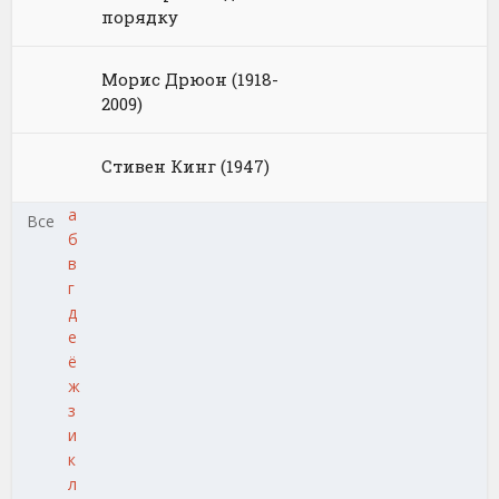
порядку
Морис Дрюон (1918-
2009)
Стивен Кинг (1947)
а
Все
б
в
г
д
е
ё
ж
з
и
к
л