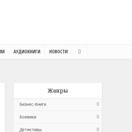
ЯМ
АУДИОКНИГИ
НОВОСТИ
Жанры
Бизнес-Книги
Боевики
Банковское дело
Детективы
Бухучет, налогообложение, аудит
Боевики: Прочее