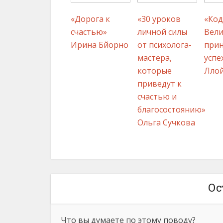
«Дорога к
«30 уроков
«Код
счастью»
личной силы
Вел
Ирина Бйорно
от психолога-
при
мастера,
успе
которые
Лло
приведут к
счастью и
благосостоянию»
Ольга Сучкова
Ос
Что вы думаете по этому поводу?