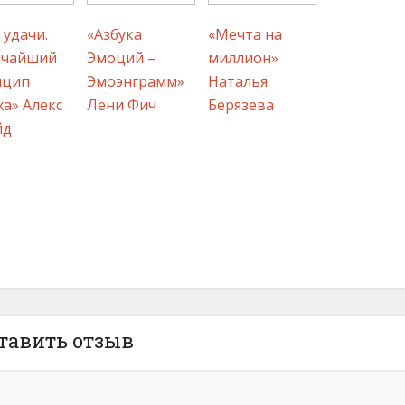
 удачи.
«Азбука
«Мечта на
ичайший
Эмоций –
миллион»
нцип
Эмоэнграмм»
Наталья
ха» Алекс
Лени Фич
Берязева
йд
тавить отзыв