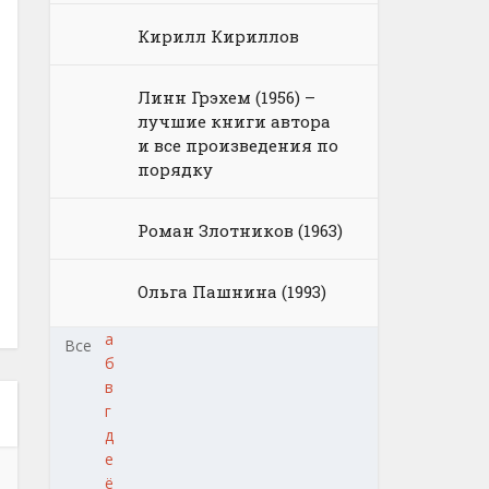
Кирилл Кириллов
Линн Грэхем (1956) –
лучшие книги автора
и все произведения по
порядку
Роман Злотников (1963)
Ольга Пашнина (1993)
а
Все
б
в
г
д
е
ё