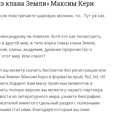
из клана Земли» Максим Керн
если повстречаете шаровую молнию, то… Тут уж как
ександрову не повезло. Хотя это как посмотреть.
 в другой мир, в тело внука главы клана Земли,
гия, кланы, академия, древнее пророчество о
этот мир. Или спасет?
net вы можете скачать бесплатно без регистрации или
а Земли» Максим Керн в форматах epub, fb2, txt, rtf,
e. Книга подарит вам массу приятных моментов и
пить полную версию вы можете у нашего партнера.
овости из литературного мира, узнаете биографию
сателей имеется отдельный раздел с полезными
ными статьями, благодаря которым вы сами