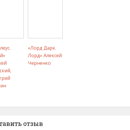
леус.
«Лорд Дарк.
й»
Лорд» Алексей
жей
Черненко
ский,
трий
кин
тавить отзыв