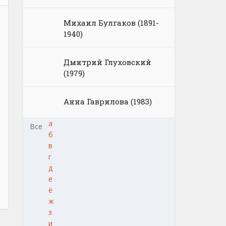
Михаил Булгаков (1891-
1940)
Дмитрий Глуховский
(1979)
Анна Гаврилова (1983)
а
Все
б
в
г
д
е
ё
ж
з
и