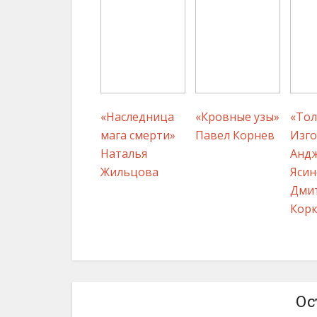
«Наследница
«Кровные узы»
«Тол
мага смерти»
Павел Корнев
Изго
Наталья
Анд
Жильцова
Ясин
Дми
Кор
Ос