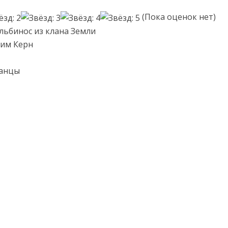
(Пока оценок нет)
льбинос из клана Земли
сим Керн
данцы