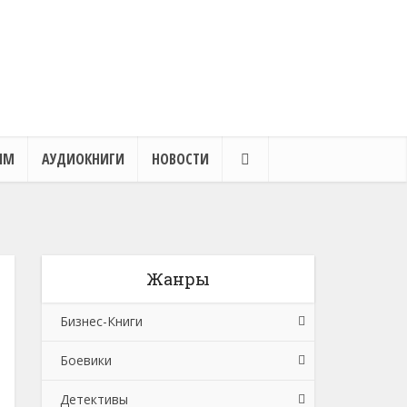
ЯМ
АУДИОКНИГИ
НОВОСТИ
Жанры
Бизнес-Книги
Боевики
Банковское дело
Детективы
Бухучет, налогообложение, аудит
Боевики: Прочее