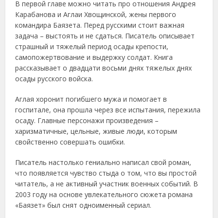
В первой главе можно читать про отношения Андрея
Карабанова и Аглаи Хвощинской, жены первого
командира Баязета. Перед русскими стоит важная
задача – выстоять и не сдаться. Писатель описывает
страшный и тяжелый период осады крепости,
самопожертвование и выдержку солдат. Книга
рассказывает о двадцати восьми днях тяжелых днях
осады русского войска.
Аглая хоронит погибшего мужа и помогает в
госпитале, она прошла через все испытания, пережила
осаду. Главные персонажи произведения –
харизматичные, цельные, живые люди, которым
свойственно совершать ошибки.
Писатель настолько гениально написал свой роман,
что появляется чувство стыда о том, что вы простой
читатель, а не активный участник военных событий. В
2003 году на основе увлекательного сюжета романа
«Баязет» был снят одноименный сериал.