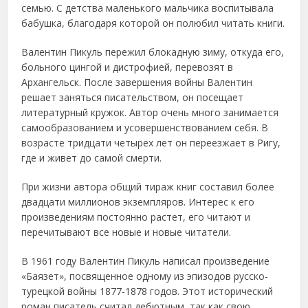
семью. С детства маленького мальчика воспитывала
бабушка, благодаря которой он полюбил читать книги.
Валентин Пикуль пережил блокадную зиму, откуда его,
больного цингой и дистрофией, перевозят в
Архангельск. После завершения войны Валентин
решает заняться писательством, он посещает
литературный кружок. Автор очень много занимается
самообразованием и усовершенствованием себя. В
возрасте тридцати четырех лет он переезжает в Ригу,
где и живет до самой смерти.
При жизни автора общий тираж книг составил более
двадцати миллионов экземпляров. Интерес к его
произведениям постоянно растет, его читают и
перечитывают все новые и новые читатели.
В 1961 году Валентин Пикуль написал произведение
«Баязет», посвященное одному из эпизодов русско-
турецкой войны 1877-1878 годов. Этот исторический
роман писатель считал дебютным, так как свою