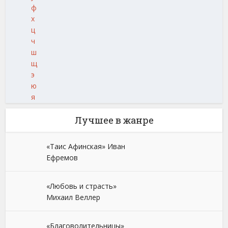
ф
х
ц
ч
ш
щ
э
ю
я
Лучшее в жанре
«Таис Афинская» Иван
Ефремов
«Любовь и страсть»
Михаил Веллер
«Благоволительницы»