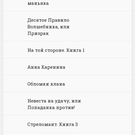
маньяка
Химия
Научная фантастика
Любовное фэнтези
Юриспруденция, право
Попаданцы
Русское фэнтези
Десятое Правило
Волшебника, или
Языкознание
Социальная фантастика
Ужасы и Мистика
Призрак
Юмористическая фантастика
Фэнтези про драконов
На той стороне. Книга 1
Юмористическое фэнтези
Анна Каренина
Обломки клана
Невеста на удачу, или
Попаданка против!
Стреломант. Книга 3