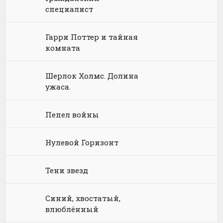
специалист
Философия
Космическая фантастика
Книги про волшебников
Юмористические стихи
Гарри Поттер и тайная
Химия
Научная фантастика
Любовное фэнтези
комната
Юриспруденция, право
Попаданцы
Русское фэнтези
Шерлок Холмс. Долина
Языкознание
Социальная фантастика
Ужасы и Мистика
ужаса.
Юмористическая фантастика
Фэнтези про драконов
Пепел войны
Юмористическое фэнтези
Нулевой Горизонт
Тени звезд
Синий, хвостатый,
влюблённый