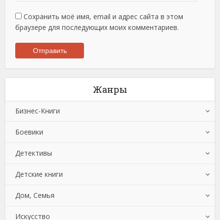
Сохранить моё имя, email и адрес сайта в этом
браузере для последующих моих комментариев.
Жанры
Бизнес-Книги
Боевики
Банковское дело
Детективы
Бухучет, налогообложение, аудит
Боевики: Прочее
Детские книги
Делопроизводство
Криминальные боевики
Зарубежные детективы
Дом, Семья
Зарубежная деловая литература
Триллеры
Иронические детективы
Детская проза
Искусство
Корпоративная культура
Исторические детективы
Детская фантастика
Автомобили и ПДД