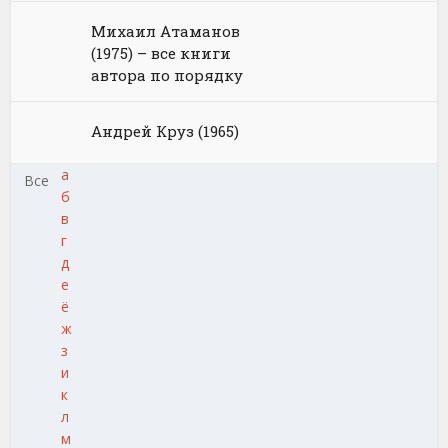
Михаил Атаманов
(1975) – все книги
автора по порядку
Андрей Круз (1965)
а
Все
б
в
г
д
е
ё
ж
з
и
к
л
м