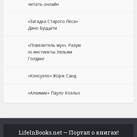
читать онлайн
«Загадка Старого Леса»
Дино Буццати
«Повелитель мух». Разум
vs инстинкты Уильям
Голдинг
«Консуэло» Жорж Санд
«Алхимик» Пауло Коэльо
LifeInBooks.net — Портал о книгах!