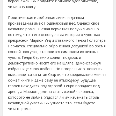
персонажей. Вы получите большое удовольствие,
читая эту книгу.
Политическая и любовная линия в данном
произведении имеют одинаковый вес. Однако свое
название роман «Белая перчатка» получил именно
потому, что в его основу легла история о чувствах
прекрасной Марион Уэд и отважного Генри Голтспера.
Перчатка, специально оброненная девушкой во время
конной прогулки, становится символом их нежных
чувств. Генри бережно хранит подарок и
демонстративно носит его на шляпе, демонстрируя
избраннице свою любовь. Но вскоре в их отношения
вмешивается капитан Скэрти, что кардинально меняет
сюжет книги и даже саму ее атмосферу. Будущее
героев находится под угрозой. Генри попадает под
арест, а Марион должна стать женой человека,
которого не любит. Удастся ли им избежать столь
незавидной участи? Вы узнаете это, если будете
читать роман.