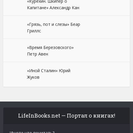
«Курехин. Шкипер о
Капитане» Александр Кан
«Грязь, пот и слезы» Беар
Гриллс
«Время Березовского»
Петр Авен
«Иной Сталин» Юрий
Жуков
LifeInBooks.net — Портал о книгах!
Ищете что почитать?