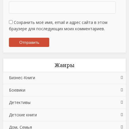
Сохранить моё имя, email и адрес сайта в этом
браузере для последующих моих комментариев.
Жанры
Бизнес-Книги
Боевики
Банковское дело
Детективы
Бухучет, налогообложение, аудит
Боевики: Прочее
Детские книги
Делопроизводство
Криминальные боевики
Зарубежные детективы
Дом, Семья
Зарубежная деловая литература
Триллеры
Иронические детективы
Детская проза