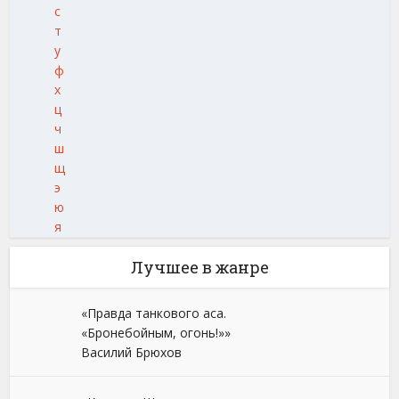
с
т
у
ф
х
ц
ч
ш
щ
э
ю
я
Лучшее в жанре
«Правда танкового аса.
«Бронебойным, огонь!»»
Василий Брюхов