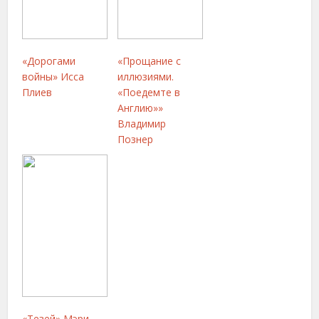
«Дорогами
«Прощание с
войны» Исса
иллюзиями.
Плиев
«Поедемте в
Англию»»
Владимир
Познер
«Тезей» Мэри