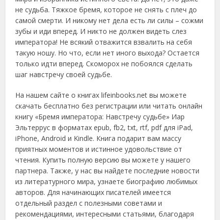
не судьба. Тяжкое бремя, которое не снять с плеч до
самой смерти. И никому нет дела есть ли силы – сожми
зубы и иди вперед. И никто не должен видеть слез
императора! Не всякий отважится взвалить на себя
такую ношу. Но что, если нет иного выхода? Остается
только идти вперед. Скоморох не побоялся сделать
шаг навстречу своей судьбе.
На нашем сайте о книгах lifeinbooks.net вы можете
скачать бесплатно без регистрации или читать онлайн
книгу «Бремя императора: Навстречу судьбе» Иар
Эльтеррус в форматах epub, fb2, txt, rtf, pdf для iPad,
iPhone, Android и Kindle. Книга подарит вам массу
приятных моментов и истинное удовольствие от
чтения. Купить полную версию вы можете у нашего
партнера. Также, у нас вы найдете последние новости
из литературного мира, узнаете биографию любимых
авторов. Для начинающих писателей имеется
отдельный раздел с полезными советами и
рекомендациями, интересными статьями, благодаря