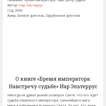
Автор:
Иар Эльтеррус
Год: 2006
Жанр: Боевое фэнтези, Зарубежное фэнтези
О книге «Бремя императора:
Навстречу судьбе» Иар Эльтеррус
Никогда не думал рыжий скоморох Санти, что его ждет
судьба элианского императора, сильнейшего мага
мира и избранника истинного Света. Да нет, это даже