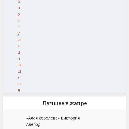
о
п
р
с
т
у
ф
х
ц
ч
ш
щ
э
ю
я
Лучшее в жанре
«Алая королева» Виктория
Авеярд