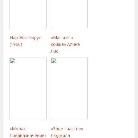
Иар Эльтеррус
«Маг и его
(1966)
кошка» Алина
Лис
«Монах.
«Злое счастье»
Предназначение»
Людмила