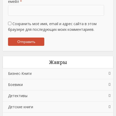
емейл
*
Сохранить моё имя, email и адрес сайта в этом
браузере для последующих моих комментариев.
Жанры
Бизнес-Книги
Боевики
Банковское дело
Детективы
Бухучет, налогообложение, аудит
Боевики: Прочее
Детские книги
Делопроизводство
Криминальные боевики
Зарубежные детективы