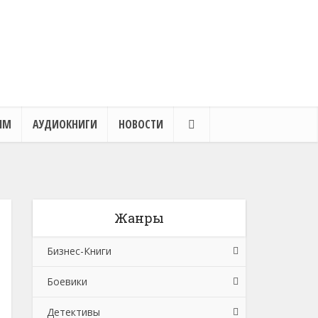
ЯМ
АУДИОКНИГИ
НОВОСТИ
Жанры
Бизнес-Книги
Боевики
Банковское дело
Детективы
Бухучет, налогообложение, аудит
Боевики: Прочее