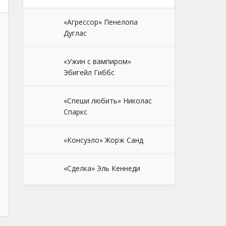
«Агрессор» Пенелопа
Дуглас
«Ужин с вампиром»
Эбигейл Гиббс
«Спеши любить» Николас
Спаркс
«Консуэло» Жорж Санд
«Сделка» Эль Кеннеди