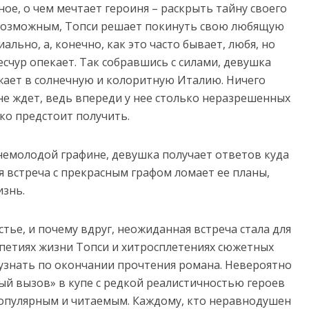
ое, о чем мечтает героиня – раскрыть тайну своего
 возможным, Топси решает покинуть свою любящую
ально, а, конечно, как это часто бывает, любя, но
есчур опекает. Так собравшись с силами, девушка
ает в солнечную и колоритную Италию. Ничего
не ждет, ведь впереди у нее столько неразрешенных
ко предстоит получить.
немолодой графине, девушка получает ответов куда
 встреча с прекрасным графом ломает ее планы,
знь.
ье, и почему вдруг, неожиданная встреча стала для
ипетиях жизни Топси и хитросплетениях сюжетных
знать по окончании прочтения романа. Невероятно
 вызов» в купе с редкой реалистичностью героев
 популярным и читаемым. Каждому, кто неравнодушен