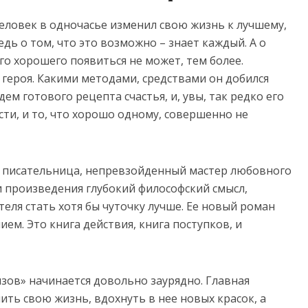
еловек в одночасье изменил свою жизнь к лучшему,
дь о том, что это возможно – знает каждый. А о
его хорошего появиться не может, тем более.
героя. Какими методами, средствами он добился
м готового рецепта счастья, и, увы, так редко его
ти, и то, что хорошо одному, совершенно не
я писательница, непревзойденный мастер любовного
и произведения глубокий философский смысл,
ля стать хотя бы чуточку лучше. Ее новый роман
ем. Это книга действия, книга поступков, и
ов» начинается довольно заурядно. Главная
ить свою жизнь, вдохнуть в нее новых красок, а