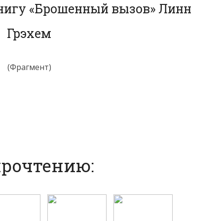
книгу «Брошенный вызов» Линн
Грэхем
(Фрагмент)
прочтению: