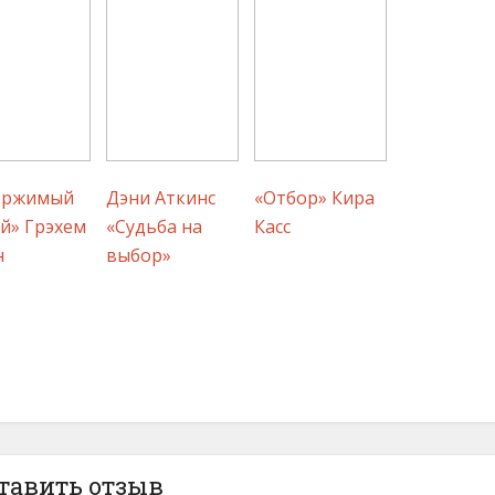
ержимый
Дэни Аткинс
«Отбор» Кира
й» Грэхем
«Судьба на
Касс
н
выбор»
тавить отзыв