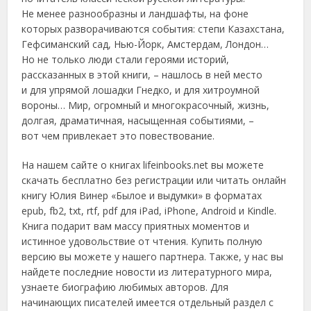
Не менее разнообразны и ландшафты, на фоне
которых разворачиваются события: степи Казахстана,
Гефсиманский сад, Нью-Йорк, Амстердам, Лондон…
Но не только люди стали героями историй,
рассказанных в этой книги, – нашлось в ней место
и для упрямой лошадки Гнедко, и для хитроумной
вороны… Мир, огромный и многокрасочный, жизнь,
долгая, драматичная, насыщенная событиями, –
вот чем привлекает это повествование.
На нашем сайте о книгах lifeinbooks.net вы можете
скачать бесплатно без регистрации или читать онлайн
книгу Юлия Винер «Былое и выдумки» в форматах
epub, fb2, txt, rtf, pdf для iPad, iPhone, Android и Kindle.
Книга подарит вам массу приятных моментов и
истинное удовольствие от чтения. Купить полную
версию вы можете у нашего партнера. Также, у нас вы
найдете последние новости из литературного мира,
узнаете биографию любимых авторов. Для
начинающих писателей имеется отдельный раздел с