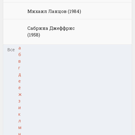
Михаил Ланцов (1984)
Сабрина Джеффрис
(1958)
а
Все
б
в
г
д
е
ё
ж
з
и
к
л
м
н