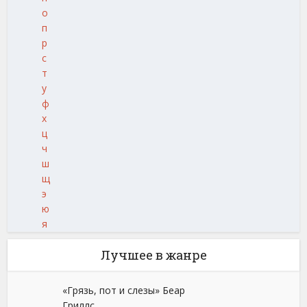
о
п
р
с
т
у
ф
х
ц
ч
ш
щ
э
ю
я
Лучшее в жанре
«Грязь, пот и слезы» Беар
Гриллс