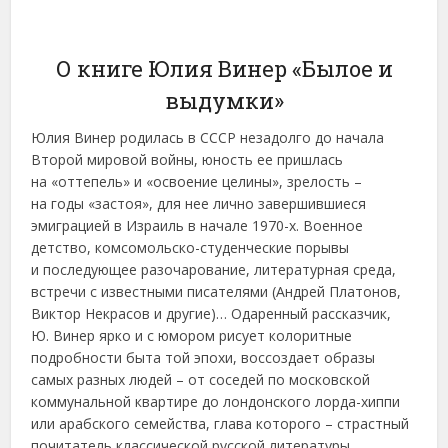
О книге Юлия Винер «Былое и
выдумки»
Юлия Винер родилась в СССР незадолго до начала
Второй мировой войны, юность ее пришлась
на «оттепель» и «освоение целины», зрелость –
на годы «застоя», для нее лично завершившиеся
эмиграцией в Израиль в начале 1970-х. Военное
детство, комсомольско-студенческие порывы
и последующее разочарование, литературная среда,
встречи с известными писателями (Андрей Платонов,
Виктор Некрасов и другие)… Одаренный рассказчик,
Ю. Винер ярко и с юмором рисует колоритные
подробности быта той эпохи, воссоздает образы
самых разных людей – от соседей по московской
коммунальной квартире до лондонского лорда-хиппи
или арабского семейства, глава которого – страстный
почитатель классической русской литературы.