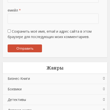
емейл
*
Сохранить моё имя, email и адрес сайта в этом
браузере для последующих моих комментариев.
Жанры
Бизнес-Книги
Боевики
Банковское дело
Детективы
Бухучет, налогообложение, аудит
Боевики: Прочее