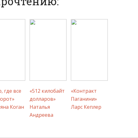
прочтению:
, где все
«512 килобайт
«Контракт
орот»
долларов»
Паганини»
яна Коган
Наталья
Ларс Кеплер
Андреева