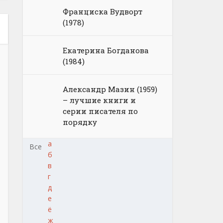
Франциска Вудворт
(1978)
Екатерина Богданова
(1984)
Александр Мазин (1959)
– лучшие книги и
серии писателя по
порядку
а
Все
б
в
г
д
е
ё
ж