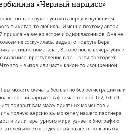
Вербинина «Черный нарцисс»
шлое, но так трудно устоять перед искушением
орого ты когда-то любила… Именно поэтому автор
 пришла на вечер встречи одноклассников. Она не
 совсем не соскучилась, ведь это подруга Вера
роника активно помогала… Вскоре после вечера убили
ие выяснило: преступление в точности повторяет
 Что это – вызов или часть какой-то изощренной
net вы можете скачать бесплатно без регистрации или
 «Черный нарцисс» в форматах epub, fb2, txt, rtf,
e. Книга подарит вам массу приятных моментов и
пить полную версию вы можете у нашего партнера.
овости из литературного мира, узнаете биографию
сателей имеется отдельный раздел с полезными