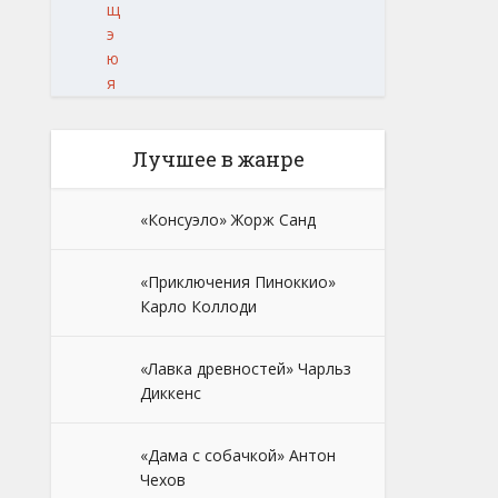
щ
э
ю
я
Лучшее в жанре
«Консуэло» Жорж Санд
«Приключения Пиноккио»
Карло Коллоди
«Лавка древностей» Чарльз
Диккенс
«Дама с собачкой» Антон
Чехов