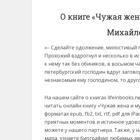
О книге «Чужая жен
Михайло
«– Сделайте одолжение, милостивый г
Прохожий вздрогнул и несколько в ис
к нему так без обиняков, в восьмом ча
петербургский господин вдруг загово
незнакомым ему господином, то друг
На нашем сайте о книгах lifeinbooks.
читать онлайн книгу «Чужая жена и 
форматах epub, fb2, txt, rtf, pdf для iP
приятных моментов и истинное удово
можете у нашего партнера. Также, у 
мира, узнаете биографию любимых ав