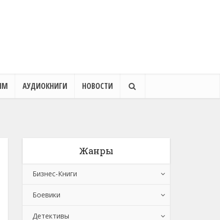
ЯМ
АУДИОКНИГИ
НОВОСТИ
Жанры
Бизнес-Книги
Боевики
Банковское дело
Детективы
Бухучет, налогообложение, аудит
Боевики: Прочее