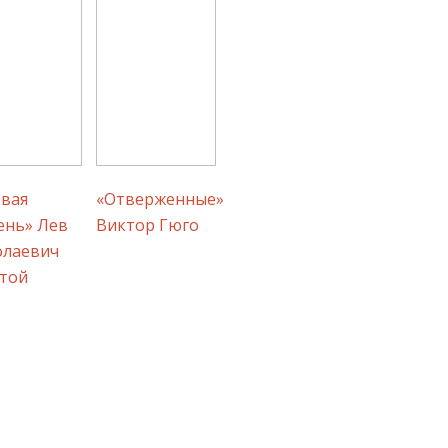
вая
«Отверженные»
ень» Лев
Виктор Гюго
олаевич
той