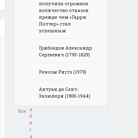
получила огромное
количество отказов
прежде чем «Гарри
Поттер» стал
успешным
Грибоедов Александр
Сергеевич (1795-1829)
Ренсом Риггз (1979)
Антуан де Сент-
Экзюпери (1900-1944)
а
Все
б
в
г
д