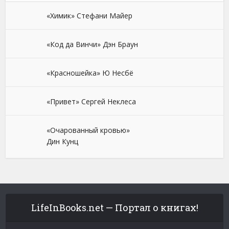
«Химик» Стефани Майер
«Код да Винчи» Дэн Браун
«Красношейка» Ю Несбё
«Привет» Сергей Неклеса
«Очарованный кровью»
Дин Кунц
LifeInBooks.net — Портал о книгах!