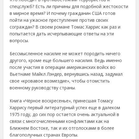
спецслужб? Есть ли причины для подобной жестокости
в мирное время? И почему гражданин США готов
пойти на ужасное преступление против своих
сограждан? В своем романе Томас Харрис как раз и
попытается дать исчерпывающие ответы на эти
вопросы.
Бессмысленное насилие не может породить ничего
другого, кроме еще большего насилия. Ведь именно
после участия в операции американских войск во
Вьетнаме Майкл Лэндер, вернувшись назад, задумал
свое «кровавое возмездие», чтобы отомстить
военному руководству страны.
Книга «Чёрное воскресенье», принесшая Томасу
Харрису первый литературный успех еще в далеком
1975 году, до сих пор остается очень актуальной в
связи с многочисленными конфликтами как на
Ближнем Востоке, так и их отголосками в более
благополучных странах Европы.