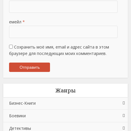
емейл
*
Сохранить моё имя, email и адрес сайта в этом
браузере для последующих моих комментариев.
Жанры
Бизнес-Книги
Боевики
Банковское дело
Детективы
Бухучет, налогообложение, аудит
Боевики: Прочее