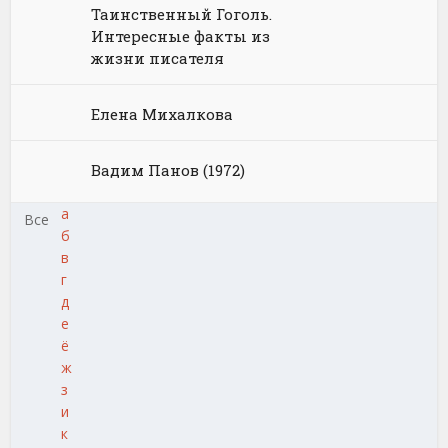
Таинственный Гоголь.
Интересные факты из
жизни писателя
Елена Михалкова
Вадим Панов (1972)
а
Все
б
в
г
д
е
ё
ж
з
и
к