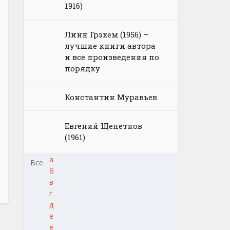
1916)
Линн Грэхем (1956) –
лучшие книги автора
и все произведения по
порядку
Константин Муравьев
Евгений Щепетнов
(1961)
а
Все
б
в
г
д
е
ё