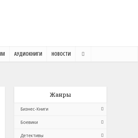
ЯМ
АУДИОКНИГИ
НОВОСТИ
Жанры
Бизнес-Книги
Боевики
Банковское дело
Детективы
Бухучет, налогообложение, аудит
Боевики: Прочее