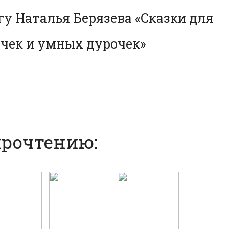
гу Наталья Берязева «Cказки для
чек и умных дурочек»
прочтению: