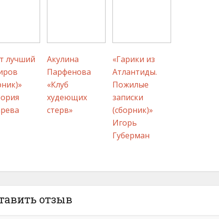
т лучший
Акулина
«Гарики из
иров
Парфенова
Атлантиды.
рник)»
«Клуб
Пожилые
тория
худеющих
записки
арева
стерв»
(сборник)»
Игорь
Губерман
тавить отзыв