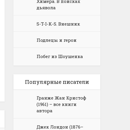
Химера. В поисках
дьявола
S-T-I-K-S. Внешник
Подлецы и герои
Побег из Шоушенка
Популярные писатели
Гранже Жан Кристоф
(1961) – все книги
автора
Джек Лондон (1876–