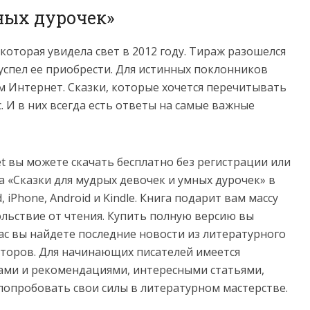
ых дурочек»
которая увидела свет в 2012 году. Тираж разошелся
е успел ее приобрести. Для истинных поклонников
м Интернет. Сказки, которые хочется перечитывать
с. И в них всегда есть ответы на самые важные
net вы можете скачать бесплатно без регистрации или
а «Cказки для мудрых девочек и умных дурочек» в
ad, iPhone, Android и Kindle. Книга подарит вам массу
льствие от чтения. Купить полную версию вы
нас вы найдете последние новости из литературного
торов. Для начинающих писателей имеется
ами и рекомендациями, интересными статьями,
попробовать свои силы в литературном мастерстве.