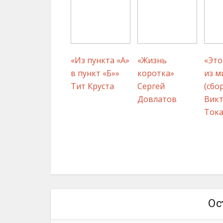
«Из пункта «А»
«Жизнь
«Это
в пункт «Б»»
коротка»
из м
Тит Круста
Сергей
(сбо
Довлатов
Вик
Ток
Ос