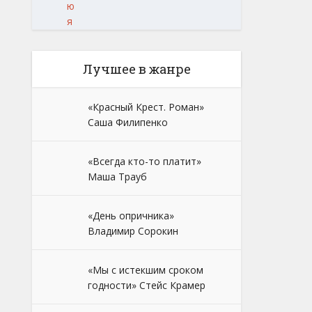
ю
я
Лучшее в жанре
«Красный Крест. Роман»
Саша Филипенко
«Всегда кто-то платит»
Маша Трауб
«День опричника»
Владимир Сорокин
«Мы с истекшим сроком
годности» Стейс Крамер