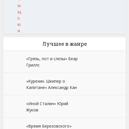
ш
щ
э
ю
я
Лучшее в жанре
«Грязь, пот и слезы» Беар
Гриллс
«Курехин. Шкипер о
Капитане» Александр Кан
«Иной Сталин» Юрий
Жуков
«Время Березовского»