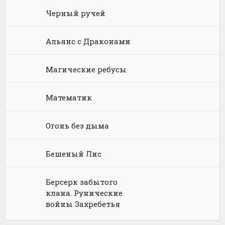
Юриспруденция, право
Попаданцы
Русское фэнтези
Черный ручей
Языкознание
Социальная фантастика
Ужасы и Мистика
Альянс с Драконами
Юмористическая фантастика
Фэнтези про драконов
Магические ребусы
Юмористическое фэнтези
Математик
Огонь без дыма
Бешеный Лис
Берсерк забытого
клана. Рунические
войны Захребетья