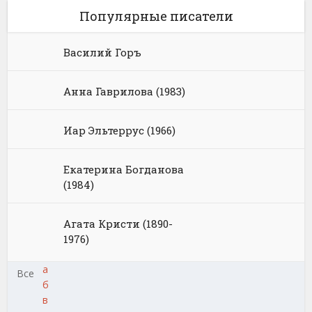
Популярные писатели
Василий Горъ
Анна Гаврилова (1983)
Иар Эльтеррус (1966)
Екатерина Богданова
(1984)
Агата Кристи (1890-
1976)
а
Все
б
в