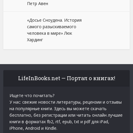
Петр Авен
«Досье Сноудена. История
самого разыскиваемого
человека в мире» Люк
Хардинг
LifeInBooks.net — Портал о книгах!
Ищете что почитать?
У нас: свежие новости литературы, рецензии и отзывы
на популярные книги. Здесь вы можете скачать
бесплатно, без регистрации или читать онлайн лучшие
книги в форматах fb2, rtf, epub, txt и pdf для iPad,
iPhone, Android и Kindle.