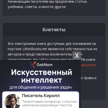
Начинающим писателям мы предлагаем статьи,
учебники, советы, и многое другое.
Контакты
Все электронные книги доступные для скачивания на
портале LifeInBooks.net являются собственностью их
X
авторов и представлены исключительно для
ознакомления. На сайте размещено всего 20% книги
взятой у нашего партнера
Официальное разрешение
на использование материалов Litres
.
Контакты для связи по вопросам авторского права и
рекламы:
E-mail:
admin@lifeinbooks.net