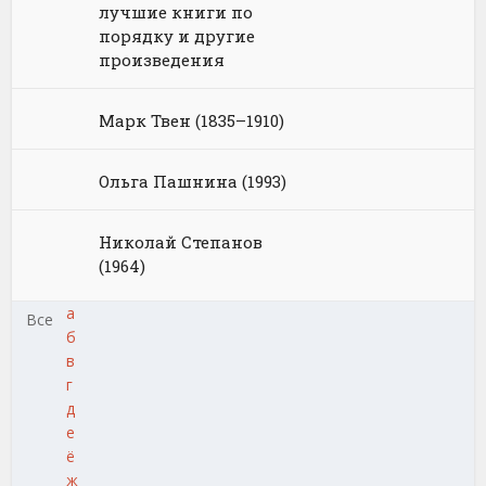
лучшие книги по
порядку и другие
произведения
Марк Твен (1835–1910)
Ольга Пашнина (1993)
Николай Степанов
(1964)
а
Все
б
в
г
д
е
ё
ж