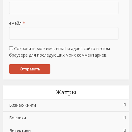
емейл
*
Сохранить моё имя, email и адрес сайта в этом
браузере для последующих моих комментариев.
Жанры
Бизнес-Книги
Боевики
Банковское дело
Детективы
Бухучет, налогообложение, аудит
Боевики: Прочее