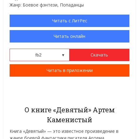
Жанр: Боевое фэнтези, Попаданцы
Читать c ЛитРес
Читать онлайн
Скачать
fb2
fb2
Читать в приложении
rtf
epub
txt
О книге «Девятый» Артем
Каменистый
Книга «Девятый» — это известное произведение в
жанре боевой фантастики писателя Артема