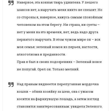
Наверное, эта конная тварь удивлена. У пешего
шансов нет, а выручать меня никто не спешит. Но
со стороны я, наверное, кажусь самым спокойным
человеком на этом берегу. Ни страха, ни суеты –
нет у меня на это времени, нет, ведь надо друга
пернатого выручать. В этом чужом мире он – вся
моя семья: зеленый комок из перьев, наглости,
алкоголизма и преданности.
Прав я был в своих подозрениях – Зеленый вовсе
не попугай. Орел он. Только мелкий.
Над правым виднеется перепуганная мордочка
кошки – обняв хозяйку за шею, она с ужасом
косится на фыркнувшую лошадь, а затем взгляд
становится заинтересованным: увидела Зеленого.