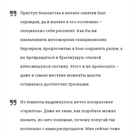
Приступ бешенства в начале схватки был
оправдан, да и вызвал я его осознанно –
специально себя распалял. Как бы ни
нахваливали мухоморных скандинавских
берсерков, предпочитаю в бою сохранять разум, а
не превращаться в брызжущую слюной
взбесившуюся скотину. Этого и не произошло –
даже в самые жесткие моменты мысли
оставались достаточно трезвыми.
Из темноты выдвинулось нечто посерьезнее
«гориллы». Даже не знаю, как подобное можно
назвать, но зато понимаю, почему попугай так
поспешно с нами распрощался. Мне сейчас тоже