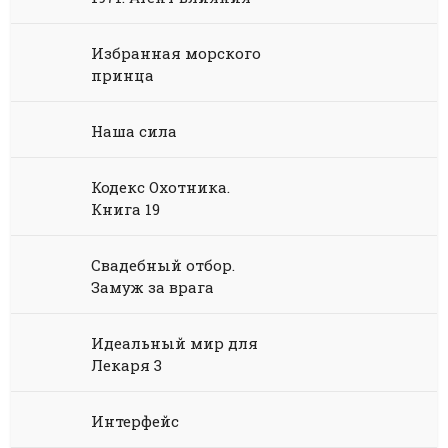
Химия
Научная фантастика
Любовное фэнтези
Юриспруденция, право
Попаданцы
Русское фэнтези
Избранная морского
принца
Языкознание
Социальная фантастика
Ужасы и Мистика
Наша сила
Юмористическая фантастика
Фэнтези про драконов
Юмористическое фэнтези
Кодекс Охотника.
Книга 19
Свадебный отбор.
Замуж за врага
Идеальный мир для
Лекаря 3
Интерфейс