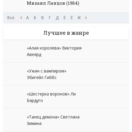
Михаил Ланцов (1984)
Щ
Э
Все
Ю
Я
А
Б
В
Г
Д
Е
Ё
Ж
З
И
К
Л
М
Н
Лучшее в жанре
«Алая королева» Виктория
Авеярд
«Ужин с вампиром»
Эбигейл Гиббс
«Шестерка воронов» Ли
Бардуго
«Танец демона» Светлана
Зимина