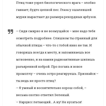
Птиц тоже узрел биологического врага – злобно
гавкает, будто цепной пес. Глаза у ошалевшей
мурки вырастают до размера рекордных арбузов.
– Сиди смирно и не возмущайся – мне надо тебя
осмотреть подробнее. Слишком ты странный для
обычной птицы – что-то с тобой явно не так. И
говоришь всегда к месту, и запоминаешь все
мгновенно, и на камни радиоактивные шипишь
разъяренной коброй. Про погань и вовсе
промолчу – очень остро реагируешь. Признайся –
ты ведь не просто птиц?
– Я умный и восхитительно хорош собой, –
весьма охотно ответил Зеленый.
– Нарцисс летающий… А ну! Не кусаться!