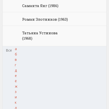
Саманта Янг (1986)
Роман Злотников (1963)
Татьяна Устинова
(1968)
а
Все
б
в
г
д
е
ё
ж
з
и
к
л