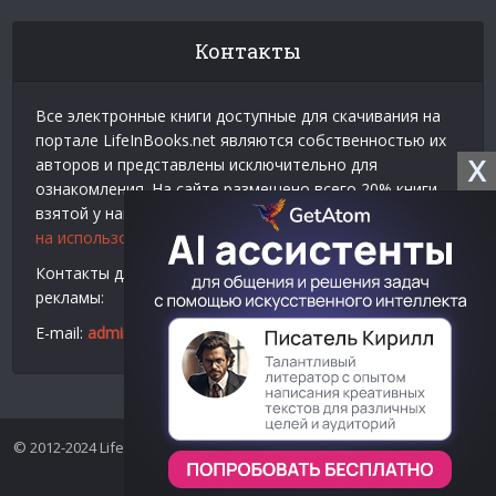
Контакты
Все электронные книги доступные для скачивания на
портале LifeInBooks.net являются собственностью их
X
авторов и представлены исключительно для
ознакомления. На сайте размещено всего 20% книги
взятой у нашего партнера
Официальное разрешение
на использование материалов Litres
.
Контакты для связи по вопросам авторского права и
рекламы:
E-mail:
admin@lifeinbooks.net
© 2012-2024 LifeInBooks.net - Скачать бесплатно книги в форматах
fb2, epub, pdf, txt, rtf.