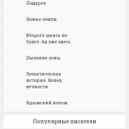
Подарок
Юмористическая фантастика
Фэнтези про драконов
Новые земли
Юмористическое фэнтези
Второго шанса не
будет. Ад уже здесь
Дыхание зоны
Галактическая
история. Конец
вечности
Крымский излом
Популярные писатели