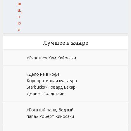
ш
щ
э
ю
я
Лучшее в жанре
«Счастье» Ким Кийосаки
«Дело не в кофе:
Корпоративная культура
Starbucks» Говард Бехар,
Джанет Голдстайн
«Богатый папа, бедный
папа» Роберт Кийосаки