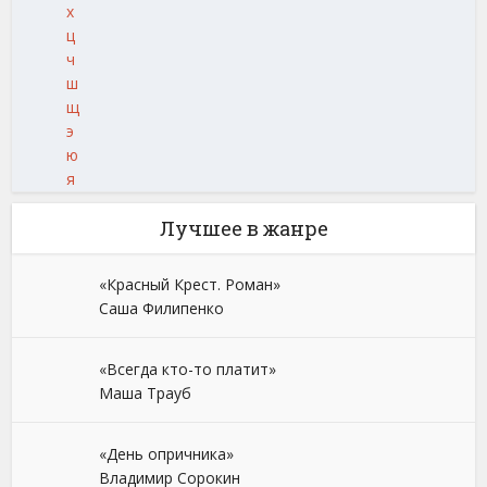
х
ц
ч
ш
щ
э
ю
я
Лучшее в жанре
«Красный Крест. Роман»
Саша Филипенко
«Всегда кто-то платит»
Маша Трауб
«День опричника»
Владимир Сорокин