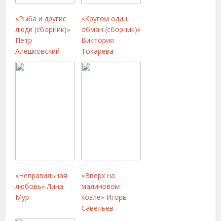
«Рыба и другие
«Кругом один
люди (сборник)»
обман (сборник)»
Петр
Виктория
Алешковский
Токарева
«Неправильная
«Вверх на
любовь» Лина
малиновом
Мур
козле» Игорь
Савельев