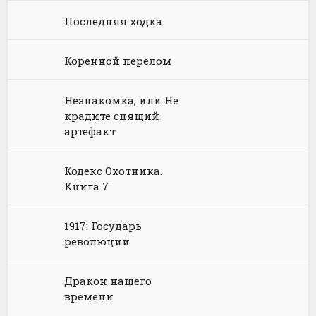
Языкознание
Социальная фантастика
Ужасы и Мистика
Последняя ходка
Юмористическая фантастика
Фэнтези про драконов
Коренной перелом
Юмористическое фэнтези
Незнакомка, или Не
крадите спящий
артефакт
Кодекс Охотника.
Книга 7
1917: Государь
революции
Дракон нашего
времени