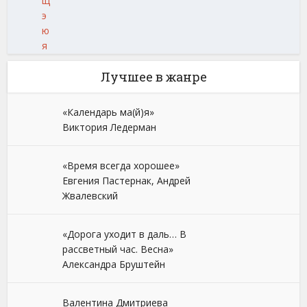
щ
э
ю
я
Лучшее в жанре
«Календарь ма(й)я»
Виктория Ледерман
«Время всегда хорошее»
Евгения Пастернак, Андрей
Жвалевский
«Дорога уходит в даль… В
рассветный час. Весна»
Александра Бруштейн
Валентина Дмитриева