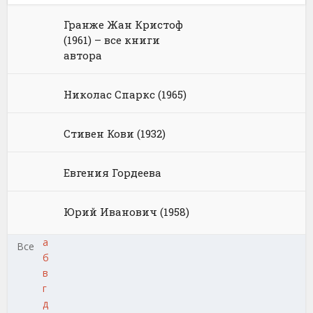
Гранже Жан Кристоф
(1961) – все книги
автора
Николас Спаркс (1965)
Стивен Кови (1932)
Евгения Гордеева
Юрий Иванович (1958)
а
Все
б
в
г
д