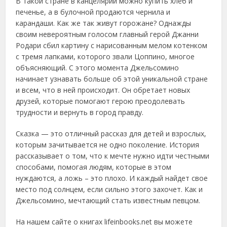
В такой стране в канцелярии можно купить хлеб и
печенье, а в булочной продаются чернила и
карандаши. Как же так живут горожане? Однажды
своим невероятным голосом главный герой Джанни
Родари сбил картину с нарисованным мелом котенком
с тремя лапками, которого звали Цоппино, многое
объясняющий. С этого момента Джельсомино
начинает узнавать больше об этой уникальной стране
и всем, что в ней происходит. Он обретает новых
друзей, которые помогают герою преодолевать
трудности и вернуть в город правду.
Сказка — это отличный рассказ для детей и взрослых,
которым зачитывается не одно поколение. История
рассказывает о том, что к мечте нужно идти честными
способами, помогая людям, которые в этом
нуждаются, а ложь – это плохо. И каждый найдет свое
место под солнцем, если сильно этого захочет. Как и
Джельсомино, мечтающий стать известным певцом.
На нашем сайте о книгах lifeinbooks.net вы можете