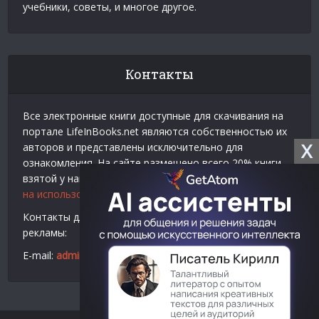
учебники, советы, и многое другое.
Контакты
Все электронные книги доступные для скачивания на
портале LifeInBooks.net являются собственностью их
X
авторов и представлены исключительно для
ознакомления. На сайте размещено всего 20% книги
взятой у нашего партнера
Официальное разрешение
на использование материалов Litres
.
Контакты для связи по вопросам авторского права и
рекламы:
E-mail:
admin@lifeinbooks.net