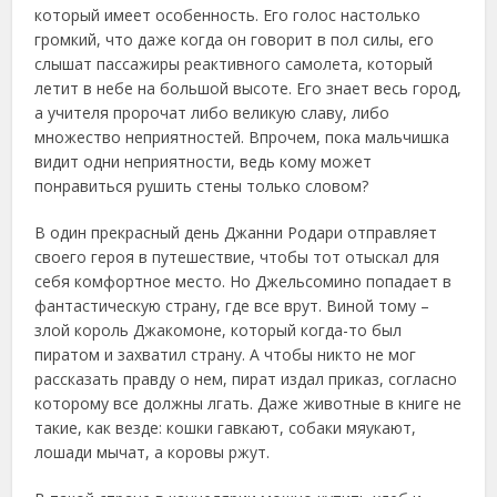
который имеет особенность. Его голос настолько
громкий, что даже когда он говорит в пол силы, его
слышат пассажиры реактивного самолета, который
летит в небе на большой высоте. Его знает весь город,
а учителя пророчат либо великую славу, либо
множество неприятностей. Впрочем, пока мальчишка
видит одни неприятности, ведь кому может
понравиться рушить стены только словом?
В один прекрасный день Джанни Родари отправляет
своего героя в путешествие, чтобы тот отыскал для
себя комфортное место. Но Джельсомино попадает в
фантастическую страну, где все врут. Виной тому –
злой король Джакомоне, который когда-то был
пиратом и захватил страну. А чтобы никто не мог
рассказать правду о нем, пират издал приказ, согласно
которому все должны лгать. Даже животные в книге не
такие, как везде: кошки гавкают, собаки мяукают,
лошади мычат, а коровы ржут.