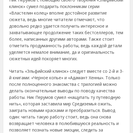
клинок» сумел подарить поклонникам серии
«Властелин колец» вполне достойное развитие
сюжета, ведь многие читатели отмечают, что
довольно редко удается получить интересное и
захватывающее продолжение таких бестселлеров, тем
более, написанных другими авторами. Также стоит
отметить продуманность работы, ведь каждой детали
уделяется немалое внимание, да и оригинальность
сюжетных идей покоряет многих.
Читать «Эльфийский клинок» следует вместе со 2-й и 3-
й книгами: «Черное копье» и «Адамант Хенны». Только
после полноценного знакомства с трилогией можно
делать окончательные выводы по поводу качества
работы. Ник Перумов сумел «нащупать ту путеводную
нить», которая заставила мир Средиземья ожить,
заиграть новыми красками и преобразиться. Вывод
один: читать такую работу стоит, ведь она снова
возвращает человека в полюбившуюся реальность и
позволяет познать новые эмоции, следить за