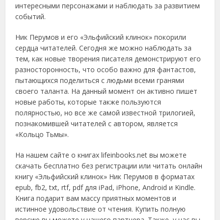
интересными персонажами и наблюдать за развитием
событий.
Ник Перумов и его «Эльфийский клинок» покорили
сердца читателей. Сегодня же можно наблюдать за
тем, как новые творения писателя демонстрируют его
разносторонность, что особо важно для фантастов,
пытающихся поделиться с людьми всеми гранями
своего таланта. На данный момент он активно пишет
новые работы, которые также пользуются
полярностью, но все же самой известной трилогией,
познакомившей читателей с автором, является
«Кольцо Тьмы».
На нашем сайте о книгах lifeinbooks.net вы можете
скачать бесплатно без регистрации или читать онлайн
книгу «Эльфийский клинок» Ник Перумов в форматах
epub, fb2, txt, rtf, pdf для iPad, iPhone, Android и Kindle.
Книга подарит вам массу приятных моментов и
истинное удовольствие от чтения. Купить полную
версию вы можете у нашего партнера. Также, у нас вы