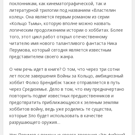
поклонникам, как кинематографической, так и
литературной трилогии под названием «Властелин
колец». Она является первым романом из серии
«Кольцо Тьмы», которую вполне можно назвать
логическим продолжением истории о хоббитах. Более
того, этот цикл работ открыл отечественному
читателю имя нового талантливого фантаста Ника
Перумова, который сегодня является известным
представителем своего жанра.
О чем речь идет в книге? О том, что через три сотни
лет после завершения Войны за Кольцо, амбициозный
хоббит Фолко Брендибэк также отправляется в путь
через Средиземье. Дело в том, что ему предначертано
повторить подвиг известных предшественников и
предотвратить приближающуюся к зеленым землям
хоббитов войну, ведь уже родились те существа,
которые Зло будет использовать в качестве
разрушающего оружия…
Ник Перумов с помощью своего творения «Эльфийский