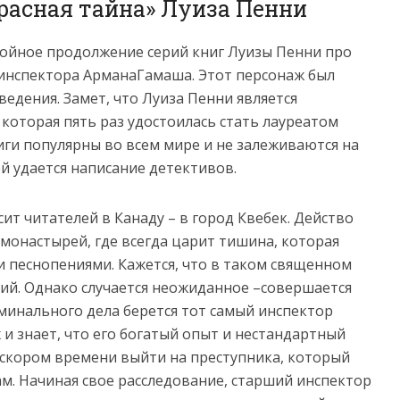
красная тайна» Луиза Пенни
тойное продолжение серий книг Луизы Пенни про
инспектора АрманаГамаша. Этот персонаж был
едения. Замет, что Луиза Пенни является
которая пять раз удостоилась стать лауреатом
иги популярны во всем мире и не залеживаются на
й удается написание детективов.
ит читателей в Канаду – в город Квебек. Действо
монастырей, где всегда царит тишина, которая
 песнопениями. Кажется, что в таком священном
ний. Однако случается неожиданное –совершается
иминального дела берется тот самый инспектор
 и знает, что его богатый опыт и нестандартный
 скором времени выйти на преступника, который
ам. Начиная свое расследование, старший инспектор