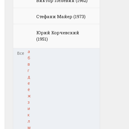
Виктор Пелевин (1962)
Стефани Майер (1973)
Юрий Корчевский
(1951)
а
Все
б
в
г
д
е
ё
ж
з
и
к
л
м