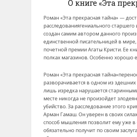
О книге «Эта пре
Роман «Эта прекрасная тайна» — дос
расследованиягениального старшего 
создан самим автором данного произв
единственной писательницей в мире, 
почетной премии Агаты Кристи. Ее кн
полках магазинов. Особенно хорошо е
Роман «Эта прекрасная тайна»перенос
разворачивается в одном из здешних 
лишь изредка нарушается старинными
месте никогда не произойдет злодея
убийство. За расследование этого кр
Арман Гамаш. Он уверен в своих силах
способ мышления позволит ему уже в
обязательно получит по своим заслуг