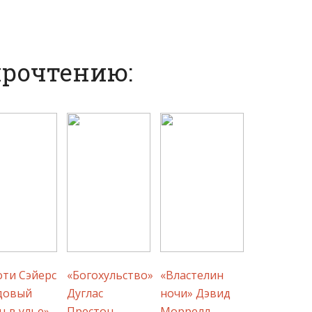
прочтению:
ти Сэйерс
«Богохульство»
«Властелин
довый
Дуглас
ночи» Дэвид
ц в улье»
Престон
Моррелл