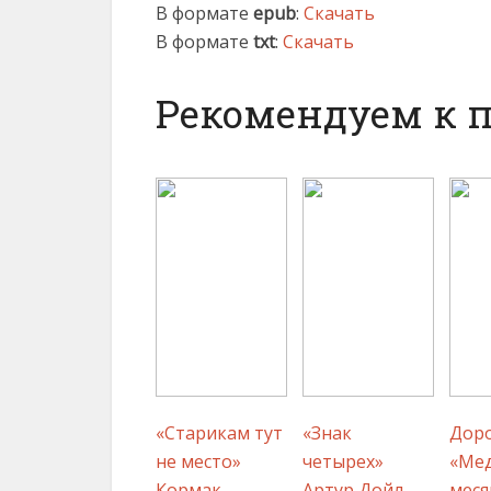
В формате
epub
:
Скачать
В формате
txt
:
Скачать
Рекомендуем к 
«Старикам тут
«Знак
Доро
не место»
четырех»
«Ме
Кормак
Артур Дойл
меся