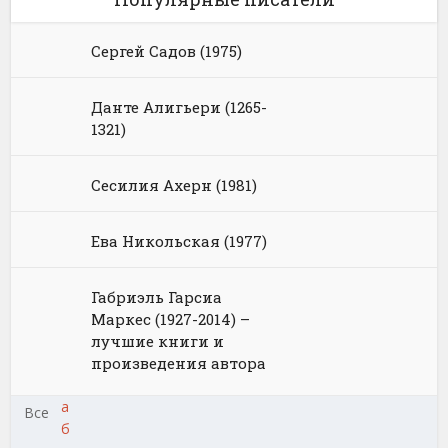
Сергей Садов (1975)
Данте Алигьери (1265-
1321)
Сесилия Ахерн (1981)
Ева Никольская (1977)
Габриэль Гарсиа
Маркес (1927-2014) –
лучшие книги и
произведения автора
а
Все
б