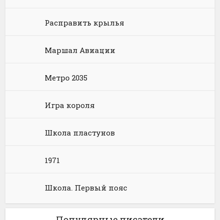
Химия
Научная фантастика
Любовное фэнтези
Расправить крылья
Юриспруденция, право
Попаданцы
Русское фэнтези
Маршал Авиации
Языкознание
Социальная фантастика
Ужасы и Мистика
Юмористическая фантастика
Фэнтези про драконов
Метро 2035
Юмористическое фэнтези
Игра короля
Школа пластунов
1971
Школа. Первый пояс
Популярные писатели