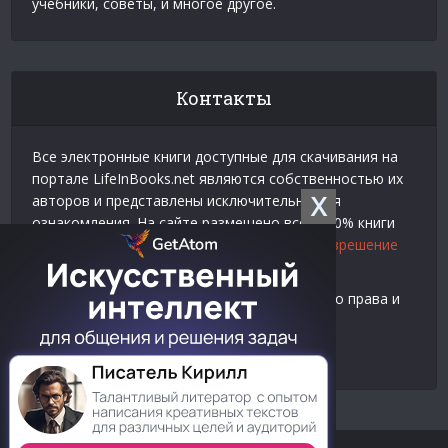
учебники, советы, и многое другое.
Контакты
Все электронные книги доступные для скачивания на
портале LifeInBooks.net являются собственностью их
X
авторов и представлены исключительно для
ознакомления. На сайте размещено всего 20% книги
взятой у нашего партнера
Официальное разрешение
на использование материалов Litres
.
Контакты для связи по вопросам авторского права и
рекламы:
E-mail:
admin@lifeinbooks.net