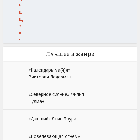
ч
ш
щ
э
ю
я
Лучшее в жанре
«Календарь ма(й)я»
Виктория Ледерман
«Северное сияние» Филип
Пулман
«Дающий» Лоис Лоури
«Повелевающая огнем»