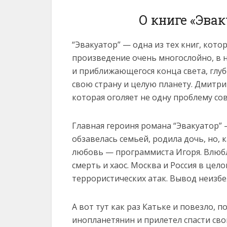
О книге «Эва
“Эвакуатор” — одна из тех книг, кото
произведение очень многослойно, в 
и приближающегося конца света, глу
свою страну и целую планету. Дмитр
которая оголяет не одну проблему со
Главная героиня романа “Эвакуатор” 
обзавелась семьей, родила дочь, но,
любовь — программиста Игоря. Влюбл
смерть и хаос. Москва и Россия в це
террористических атак. Вывод неизб
А вот тут как раз Катьке и повезло, 
инопланетянин и прилетел спасти сво