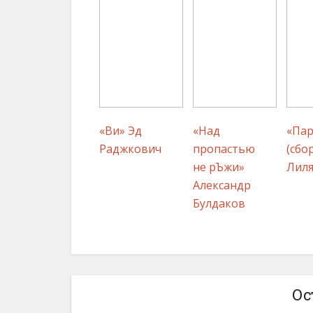
«Ви» Эд
«Над
«Па
Раджкович
пропастью
(сбо
не рЪжи»
Лиля
Александр
Булдаков
Ос