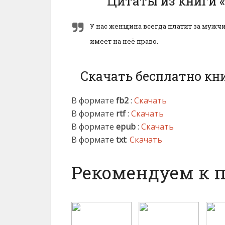
Цитаты из книги 
У нас женщина всегда платит за мужчин
имеет на неё право.
Скачать бесплатно кн
В формате
fb2
:
Скачать
В формате
rtf
:
Скачать
В формате
epub
:
Скачать
В формате
txt
:
Скачать
Рекомендуем к 