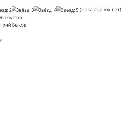
(Пока оценок нет)
Эвакуатор
итрий Быков
а