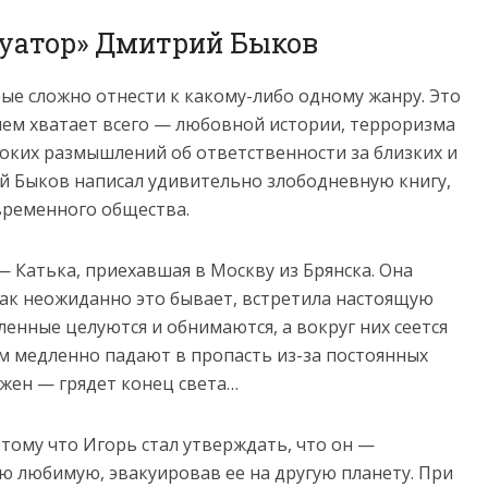
куатор» Дмитрий Быков
рые сложно отнести к какому-либо одному жанру. Это
нем хватает всего — любовной истории, терроризма
боких размышлений об ответственности за близких и
ий Быков написал удивительно злободневную книгу,
временного общества.
— Катька, приехавшая в Москву из Брянска. Она
 как неожиданно это бывает, встретила настоящую
енные целуются и обнимаются, а вокруг них сеется
лом медленно падают в пропасть из-за постоянных
ежен — грядет конец света…
потому что Игорь стал утверждать, что он —
ю любимую, эвакуировав ее на другую планету. При