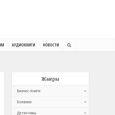
ЯМ
АУДИОКНИГИ
НОВОСТИ
Жанры
Бизнес-Книги
Боевики
Банковское дело
Детективы
Бухучет, налогообложение, аудит
Боевики: Прочее