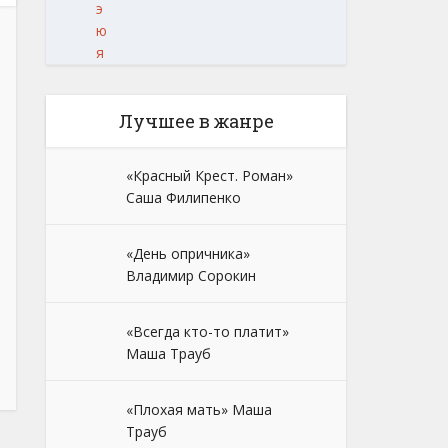
э
ю
я
Лучшее в жанре
«Красный Крест. Роман»
Саша Филипенко
«День опричника»
Владимир Сорокин
«Всегда кто-то платит»
Маша Трауб
«Плохая мать» Маша
Трауб