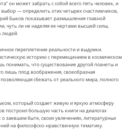
а” он может забрать с собой всего пять человек, и
 выбор — определить этих четырех счастливчиков,
трий Быков показывает размышления главной
и, чуть ли не наделяя ее чертами высшей силы,
 людей.
ничное переплетение реальности и выдумки.
тастическую историю с перемещением в космическом
шь понимать, что существование другой планеты и
го лишь плод воображения, своеобразная
, позволяющая сбежать от реального мира, полного
ыком, который создает живую и яркую атмосферу
в построил большую часть книги на диалогах
: о заевшем быте, своих увлечениях, литературных
дений на философско-нравственную тематику.