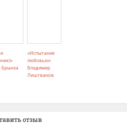
ри
«Испытание
рник)»
любовью»
 Брынза
Владимир
Лиштванов
тавить отзыв