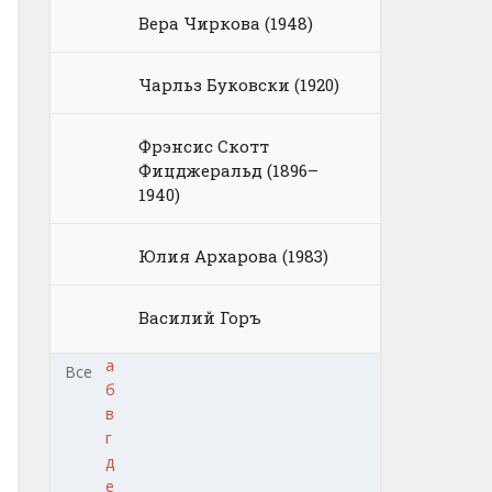
Вера Чиркова (1948)
Чарльз Буковски (1920)
Фрэнсис Скотт
Фицджеральд (1896–
1940)
Юлия Архарова (1983)
Василий Горъ
а
Все
б
в
г
д
е