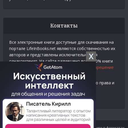
Контакты
Все электронные книги доступные для скачивания на
портале LifeInBooks.net являются собственностью их
X
авторов и представлены исключительно для
ознакомления. На сайте размещено всего 20% книги
взятой у нашего партнера
Официальное разрешение
на использование материалов Litres
.
Контакты для связи по вопросам авторского права и
рекламы:
E-mail:
admin@lifeinbooks.net
© 2012-2024 LifeInBooks.net - Скачать бесплатно книги в форматах