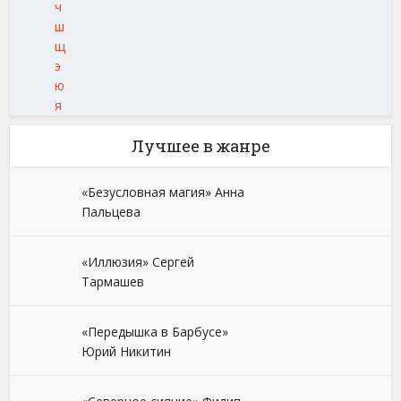
ч
ш
щ
э
ю
я
Лучшее в жанре
«Безусловная магия» Анна
Пальцева
«Иллюзия» Сергей
Тармашев
«Передышка в Барбусе»
Юрий Никитин