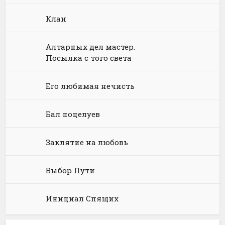
Химия
Научная фантастика
Любовное фэнтези
Клан
Юриспруденция, право
Попаданцы
Русское фэнтези
Алтарных дел мастер.
Языкознание
Социальная фантастика
Ужасы и Мистика
Посылка с того света
Юмористическая фантастика
Фэнтези про драконов
Его любимая нечисть
Юмористическое фэнтези
Бал поцелуев
Заклятие на любовь
Выбор Пути
Инициал Спящих