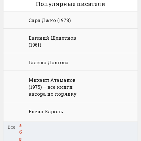
Популярные писатели
Сара Джио (1978)
Евгений Щепетнов
(1961)
Галина Долгова
Михаил Атаманов
(1975) – все книги
автора по порядку
Елена Кароль
а
Все
б
в