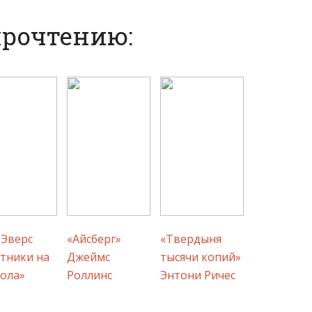
прочтению:
 Эверс
«Айсберг»
«Твердыня
тники на
Джеймс
тысячи копий»
ола»
Роллинс
Энтони Ричес