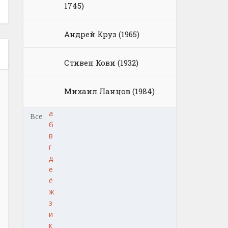
1745)
Андрей Круз (1965)
Стивен Кови (1932)
Михаил Ланцов (1984)
а
Все
б
в
г
д
е
ё
ж
з
и
к