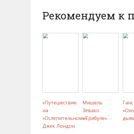
Рекомендуем к 
«Путешествие
Мишель
Ганс
на
Зевако
«Охо
«Ослепительном»»
«Трибуле»
дьяв
Джек Лондон