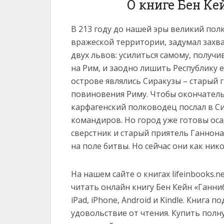
О книге Бен Ке
В 213 году до нашей эры великий по
вражеской территории, задумал захв
двух львов: усилиться самому, получ
на Рим, и заодно лишить Республику 
острове являлись Сиракузы – старый 
повиновения Риму. Чтобы окончатель
карфагенский полководец послал в Си
командиров. Но город уже готовы оса
сверстник и старый приятель Ганнона
на поле битвы. Но сейчас они как ник
На нашем сайте о книгах lifeinbooks.
читать онлайн книгу Бен Кейн «Ганнибал
iPad, iPhone, Android и Kindle. Книга
удовольствие от чтения. Купить полн