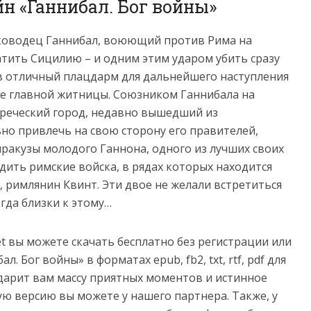
йн «Ганнибал. Бог войны»
лководец Ганнибал, воюющий против Рима на
атить Сицилию – и одним этим ударом убить сразу
ив отличный плацдарм для дальнейшего наступления
ее главной житницы. Союзником Ганнибала на
греческий город, недавно вышедший из
но привлечь на свою сторону его правителей,
ракузы молодого Ганнона, одного из лучших своих
дить римские войска, в рядах которых находится
, римлянин Квинт. Эти двое не желали встретиться
огда близки к этому…
net вы можете скачать бесплатно без регистрации или
. Бог войны» в форматах epub, fb2, txt, rtf, pdf для
 подарит вам массу приятных моментов и истинное
ую версию вы можете у нашего партнера. Также, у