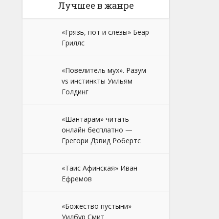
Лучшее в жанре
«Грязь, пот и слезы» Беар
Гриллс
«Повелитель мух». Разум
vs инстинкты Уильям
Голдинг
«Шантарам» читать
онлайн бесплатно —
Грегори Дэвид Робертс
«Таис Афинская» Иван
Ефремов
«Божество пустыни»
Уилбур Смит