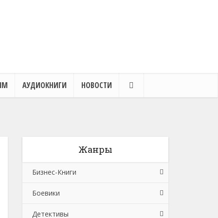
ЯМ
АУДИОКНИГИ
НОВОСТИ
Жанры
Бизнес-Книги
Боевики
Банковское дело
Детективы
Бухучет, налогообложение, аудит
Боевики: Прочее