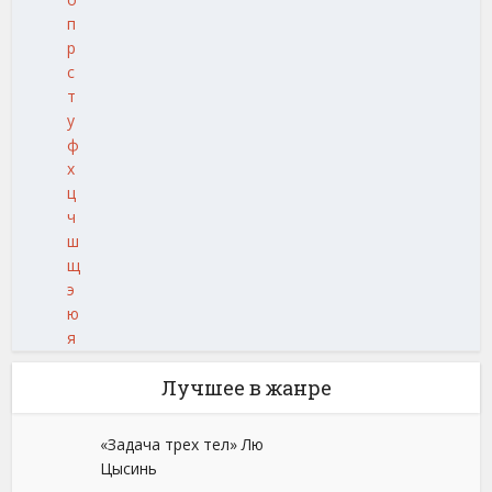
п
р
с
т
у
ф
х
ц
ч
ш
щ
э
ю
я
Лучшее в жанре
«Задача трех тел» Лю
Цысинь