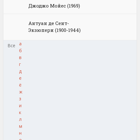
Джоджо Мойес (1969)
Антуан де Сент-
Экзюпери (1900-1944)
а
Все
б
в
г
д
е
ё
ж
з
и
к
л
м
н
о