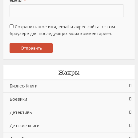
емейл
*
Сохранить моё имя, email и адрес сайта в этом
браузере для последующих моих комментариев.
Жанры
Бизнес-Книги
Боевики
Банковское дело
Детективы
Бухучет, налогообложение, аудит
Боевики: Прочее
Детские книги
Делопроизводство
Криминальные боевики
Зарубежные детективы