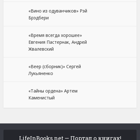
«Вино из одуванчиков» Рэй
Брэдбери
«Время всегда хорошее»
Евгения Пастернак, Андрей
Жвалевский
«Веер (сборник)» Сергей
Лукьяненко
«Тайны ордена» Артем
Каменистый
LifeInBooks.net — Портал о книгах!