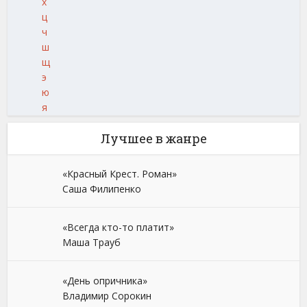
х
ц
ч
ш
щ
э
ю
я
Лучшее в жанре
«Красный Крест. Роман»
Саша Филипенко
«Всегда кто-то платит»
Маша Трауб
«День опричника»
Владимир Сорокин