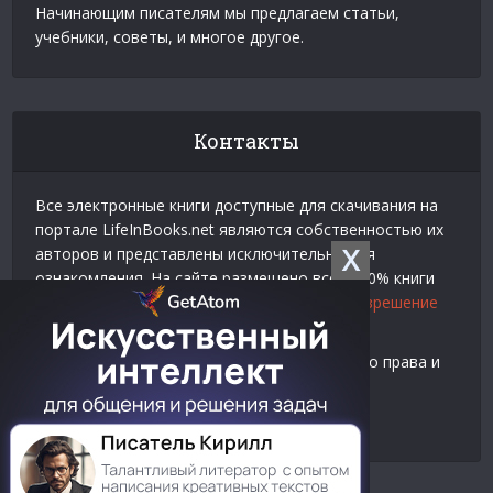
Начинающим писателям мы предлагаем статьи,
учебники, советы, и многое другое.
Контакты
Все электронные книги доступные для скачивания на
портале LifeInBooks.net являются собственностью их
X
авторов и представлены исключительно для
ознакомления. На сайте размещено всего 20% книги
взятой у нашего партнера
Официальное разрешение
на использование материалов Litres
.
Контакты для связи по вопросам авторского права и
рекламы:
E-mail:
admin@lifeinbooks.net