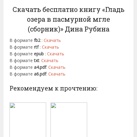
Скачать бесплатно книгу «Гладь
озера в пасмурной мгле
(сборник)» Дина Рубина
В формате
fb2
:
Скачать
В формате
rtf
:
Скачать
В формате
epub
:
Скачать
В формате
txt
:
Скачать
В формате
a4.pdf
:
Скачать
В формате
a6.pdf
:
Скачать
Рекомендуем к прочтению: