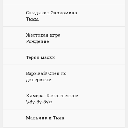
Юриспруденция, право
Попаданцы
Русское фэнтези
Синдикат. Экономика
Языкознание
Социальная фантастика
Ужасы и Мистика
Тьмы
Юмористическая фантастика
Фэнтези про драконов
Жестокая игра.
Юмористическое фэнтези
Рождение
Теряя маски
Взрывай! Спец по
диверсиям
Химера. Таинственное
\»бу-бу-бу\»
Мальчик и Тьма