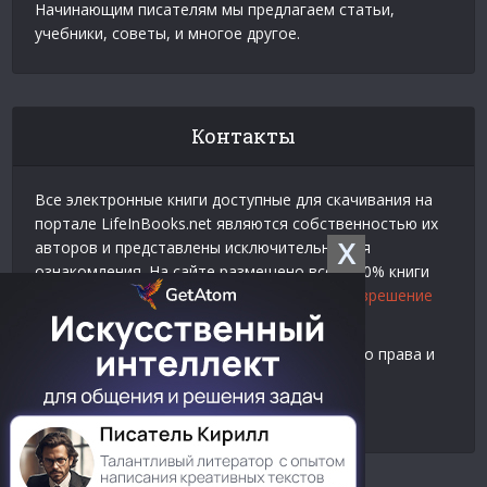
Начинающим писателям мы предлагаем статьи,
учебники, советы, и многое другое.
Контакты
Все электронные книги доступные для скачивания на
портале LifeInBooks.net являются собственностью их
X
авторов и представлены исключительно для
ознакомления. На сайте размещено всего 20% книги
взятой у нашего партнера
Официальное разрешение
на использование материалов Litres
.
Контакты для связи по вопросам авторского права и
рекламы:
E-mail:
admin@lifeinbooks.net