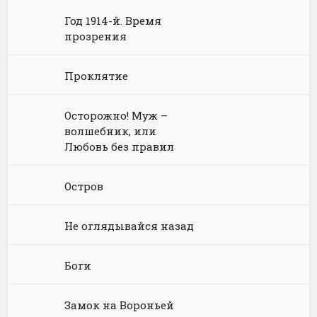
Юриспруденция, право
Попаданцы
Русское фэнтези
Год 1914-й. Время
Языкознание
Социальная фантастика
Ужасы и Мистика
прозрения
Юмористическая фантастика
Фэнтези про драконов
Проклятие
Юмористическое фэнтези
Осторожно! Муж –
волшебник, или
Любовь без правил
Остров
Не оглядывайся назад
Боги
Замок на Вороньей