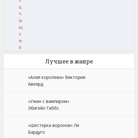
ц
ч
ш
щ
э
ю
я
Лучшее в жанре
«Алая королева» Виктория
Авеярд
«Ужин с вампиром»
Эбигейл Гиббс
«Шестерка воронов» Ли
Бардуго