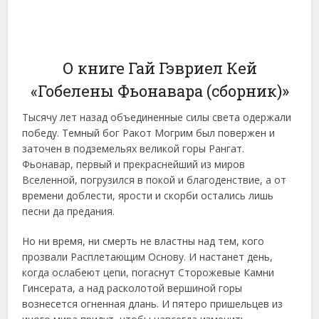
О книге Гай Гэвриел Кей
«Гобелены Фьонавара (сборник)»
Тысячу лет назад объединенные силы света одержали
победу. Темный бог Ракот Могрим был повержен и
заточен в подземельях великой горы Рангат.
Фьонавар, первый и прекраснейший из миров
Вселенной, погрузился в покой и благоденствие, а от
времени доблести, ярости и скорби остались лишь
песни да предания.
Но ни время, ни смерть не властны над тем, кого
прозвали Расплетающим Основу. И настанет день,
когда ослабеют цепи, погаснут Сторожевые Камни
Гинсерата, а над расколотой вершиной горы
вознесется огненная длань. И пятеро пришельцев из