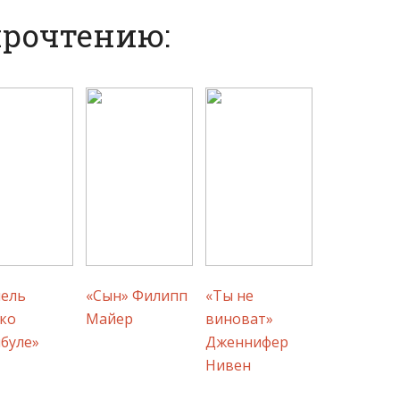
прочтению:
ель
«Сын» Филипп
«Ты не
ко
Майер
виноват»
буле»
Дженнифер
Нивен