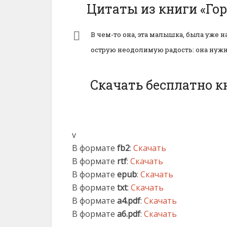
Цитаты из книги «Го
В чем-то она, эта малышка, была уже 
острую неодолимую радость: она нужн
Скачать бесплатно к
v
В формате
fb2
:
Скачать
В формате
rtf
:
Скачать
В формате
epub
:
Скачать
В формате
txt
:
Скачать
В формате
a4.pdf
:
Скачать
В формате
a6.pdf
:
Скачать