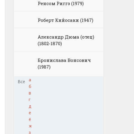
Ренсом Риггз (1979)
Роберт Кийосаки (1947)
Александр Дюма (отец)
(1802-1870)
Бронислава Вонсович
(1987)
а
Все
б
в
г
д
е
ё
ж
з