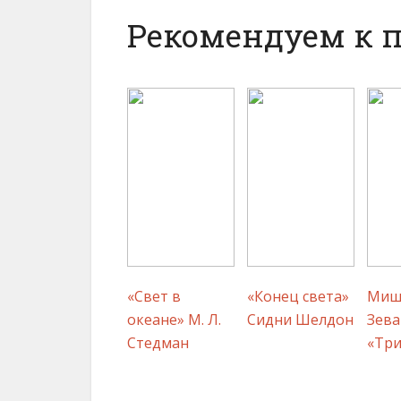
Рекомендуем к 
«Свет в
«Конец света»
Миш
океане» М. Л.
Сидни Шелдон
Зева
Стедман
«Три