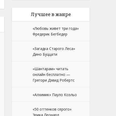
Лучшее в жанре
«Любовь живет три года»
Фредерик Бегбедер
«Загадка Старого Леса»
Дино Буццати
«Шантарам» читать
онлайн бесплатно —
Грегори Дэвид Робертс
«Алхимик» Пауло Коэльо
«50 оттенков серого»
Эрика Леонард