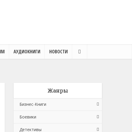
ЯМ
АУДИОКНИГИ
НОВОСТИ
Жанры
Бизнес-Книги
Боевики
Банковское дело
Детективы
Бухучет, налогообложение, аудит
Боевики: Прочее